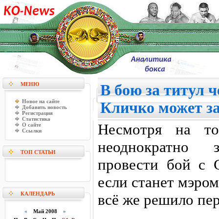
МЕНЮ
В бою за титул 
Новое на сайте
Кличко может з
Добавить новость
Регистрация
Статистика
Несмотря на то
О сайте
Ссылки
неоднократно 
ТОП СТАТЬИ
провести бой с 
если станет мэро
КАЛЕНДАРЬ
всё же решило пер
«
Май 2008
»