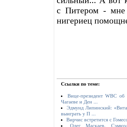
сильный... А вот 
с Питером - мне 
нигериец помощне
Ссылки по теме:
Вице-президент WBC об 
Чагаеве и Ден ...
Эдмунд Липинский: «Вита
выиграть у П ...
Вирчис встретится с Гоме
Олег Маскаев, Сэмю