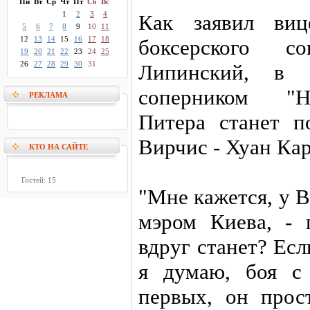
Пн
Вт
Ср
Чт
Пт
Сб
Вс
1
2
3
4
Как заявил виц
5
6
7
8
9
10
11
12
13
14
15
16
17
18
боксерского 
19
20
21
22
23
24
25
26
27
28
29
30
31
Липинский, в с
соперником "Н
РЕКЛАМА
Питера станет п
Вирчис - Хуан Кар
КТО НА САЙТЕ
Гостей: 15
"Мне кажется, у 
мэром Киева, - 
вдруг станет? Ес
я думаю, боя с
первых, он прос