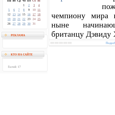
Пн
Вт
Ср
Чт
Пт
Сб
Вс
пож
1
2
3
4
5
6
7
8
9
10
11
чемпиону мира 
12
13
14
15
16
17
18
19
20
21
22
23
24
25
ныне начинающ
26
27
28
29
30
31
британцу Дэвиду 
РЕКЛАМА
Подроб
КТО НА САЙТЕ
Гостей: 17