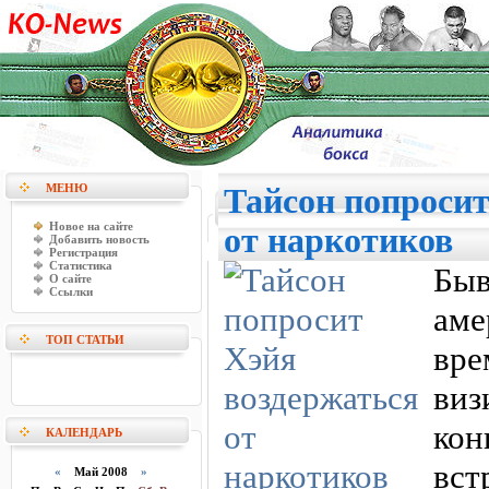
МЕНЮ
Тайсон попросит
Новое на сайте
от наркотиков
Добавить новость
Регистрация
Статистика
Бы
О сайте
Ссылки
аме
ТОП СТАТЬИ
вре
виз
кон
КАЛЕНДАРЬ
вст
«
Май 2008
»