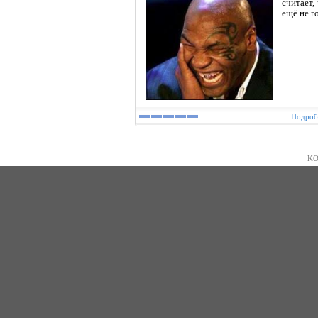
считает
ещё не г
Подробн
KO