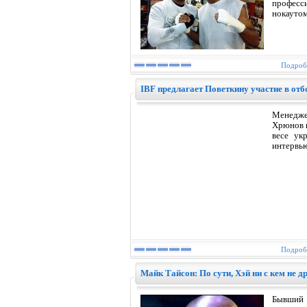
професс
нокауто
Подробн
IBF предлагает Поветкину участие в от
Менедже
Хрюнов 
весе ук
интервь
Подробн
Майк Тайсон: По сути, Хэй ни с кем не д
Бывший 