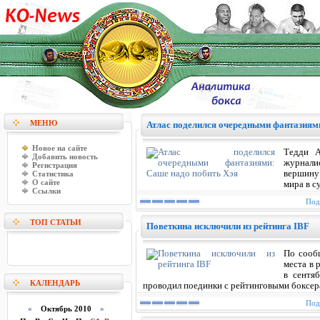
МЕНЮ
Атлас поделился очередными фантазиям
Новое на сайте
Тедди А
Добавить новость
журнали
Регистрация
вершину
Статистика
О сайте
мира в с
Ссылки
Под
ТОП СТАТЬИ
Поветкина исключили из рейтинга IBF
По сооб
места в 
в сентя
КАЛЕНДАРЬ
проводил поединки с рейтинговыми боксер
Под
«
Октябрь 2010
»