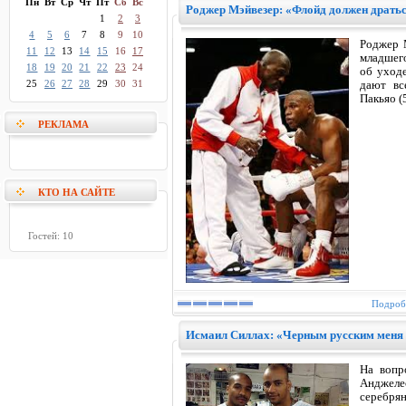
Пн
Вт
Ср
Чт
Пт
Сб
Вс
Роджер Мэйвезер: «Флойд должен дратьс
1
2
3
4
5
6
7
8
9
10
Роджер 
11
12
13
14
15
16
17
младшего
18
19
20
21
22
23
24
об уход
25
26
27
28
29
30
31
дают вс
Пакьяо (
РЕКЛАМА
КТО НА САЙТЕ
Гостей: 10
Подробн
Исмаил Силлах: «Черным русским меня 
На вопр
Анджеле
серебр