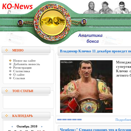
МЕНЮ
Владимир Кличко 11 декабря проведет п
Новое на сайте
Менедже
Добавить новость
супертя
Регистрация
Кличко 
Статистика
О сайте
летнего 
Ссылки
ТОП СТАТЬИ
КАЛЕНДАРЬ
Подробнее.
«
Октябрь 2010
»
Чемберс:" Стюард говорит, что я безумн