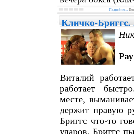
Подробнее...
Про
Кличко-Бриггс.
Ник
Рау
Виталий работае
работает быстр
месте, выманивае
держит правую ру
Бриггс что-то го
ударов. Бриггс пы