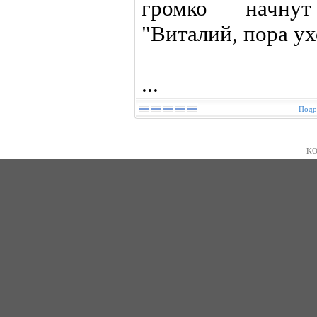
громко начнут
"Виталий, пора ух
...
Подр
KO