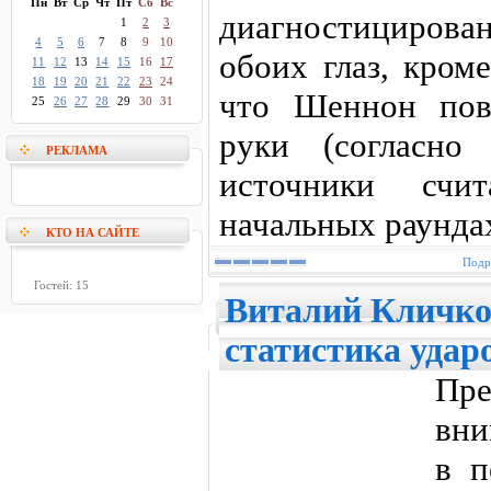
Пн
Вт
Ср
Чт
Пт
Сб
Вс
диагностицирован
1
2
3
4
5
6
7
8
9
10
обоих глаз, кром
11
12
13
14
15
16
17
18
19
20
21
22
23
24
что Шеннон пов
25
26
27
28
29
30
31
руки (согласно 
РЕКЛАМА
источники счи
начальных раунда
КТО НА САЙТЕ
Подр
Гостей: 15
Виталий Кличко
статистика удар
Пр
вни
в п