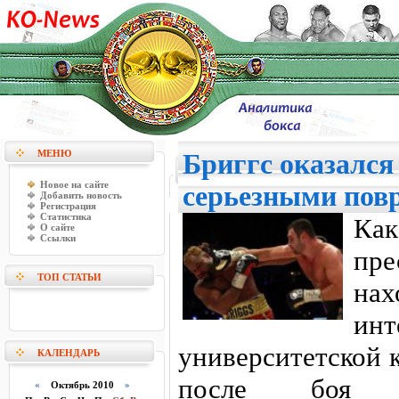
МЕНЮ
Бриггс оказался
Новое на сайте
серьезными пов
Добавить новость
Регистрация
Статистика
Ка
О сайте
Ссылки
пр
ТОП СТАТЬИ
на
ин
университетской 
КАЛЕНДАРЬ
после боя
«
Октябрь 2010
»