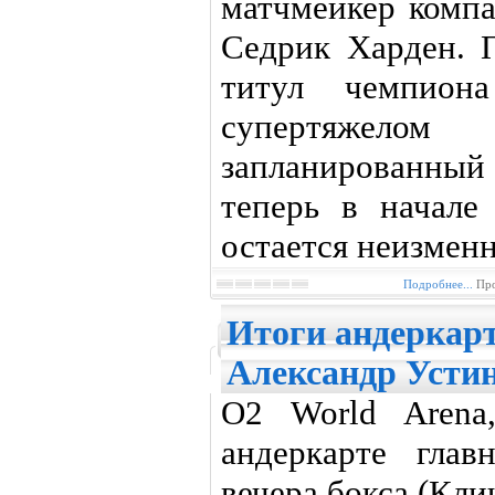
матчмейкер компа
Седрик Харден. 
титул чемпио
супертяжелом
запланированный
теперь в начале
остается неизмен
Подробнее...
Про
Итоги андеркарт
Александр Усти
O2 World Arena
андеркарте глав
вечера бокса (Клич