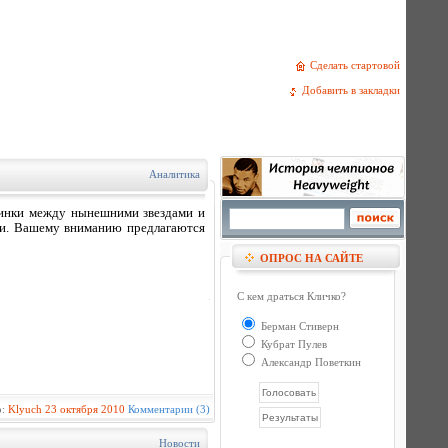
Сделать стартовой
Добавить в закладки
Аналитика
динки между нынешними звездами и
рии. Вашему вниманию предлагаются
ОПРОС НА САЙТЕ
С кем драться Кличко?
Берман Стиверн
Кубрат Пулев
Александр Поветкин
р:
Klyuch
23 октября 2010
Комментарии (3)
Новости