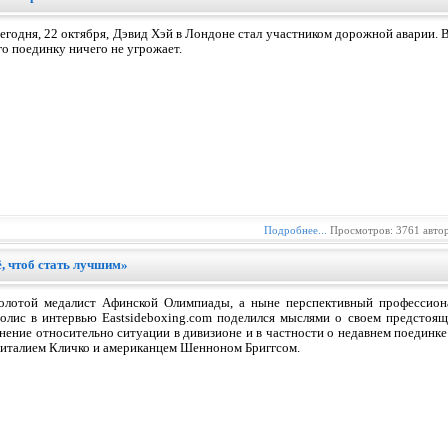
егодня, 22 октября, Дэвид Хэй в Лондоне стал участником дорожной аварии. В
го поединку ничего не угрожает.
Подробнее...
Просмотров: 3761 авто
ё, чтоб стать лучшим»
олотой медалист Афинской Олимпиады, а ныне перспективный профессиона
олис в интервью Eastsideboxing.com поделился мыслями о своем предстоящ
нение относительно ситуации в дивизионе и в частности о недавнем поеди
италием Кличко и американцем Шенноном Бриггсом.