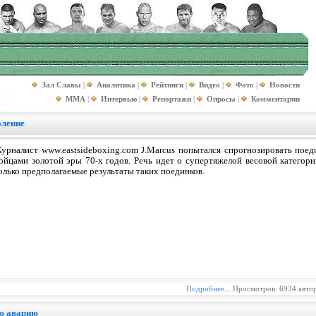
Зал Славы
|
Аналитика
|
Рейтинги
|
Видео
|
Фото
|
Новости
MMA
|
Интервью
|
Репортажи
|
Опросы
|
Комментарии
оление
урналист www.eastsideboxing.com J.Marcus попытался спрогнозировать пое
ойцами золотой эры 70-х годов. Речь идет о супертяжелой весовой катего
олько предполагаемые результаты таких поединков.
Подробнее...
Просмотров: 6934 авто
ую аварию