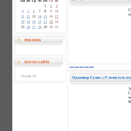
Пн
Вт
Ср
Чт
Пт
Сб
Вс
1
2
3
С
4
5
6
7
8
9
10
е
11
12
13
14
15
16
17
18
19
20
21
22
23
24
25
26
27
28
29
30
31
РЕКЛАМА
КТО НА САЙТЕ
Гостей: 35
Одланиер Солис: «У меня есть вс
З
С
м
В