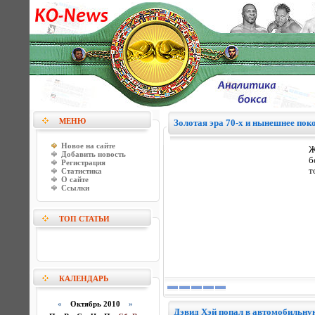
МЕНЮ
Золотая эра 70-х и нынешнее пок
Новое на сайте
Ж
Добавить новость
б
Регистрация
т
Статистика
О сайте
Ссылки
ТОП СТАТЬИ
КАЛЕНДАРЬ
«
Октябрь 2010
»
Дэвид Хэй попал в автомобильн