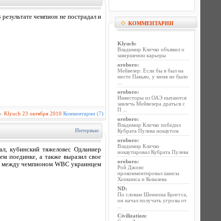
 результате чемпион не пострадал и
КОММЕНТАРИИ
Klyuch
:
Владимир Кличко объявил о
завершении карьеры
oroboro
:
Мейвезер: Если бы я был на
месте Пакьяо, у меня не было
...
oroboro
:
Инвесторы из ОАЭ пытаются
завлечь Мейвезера драться с
П ...
р:
Klyuch
23 октября 2010
Комментарии (7)
oroboro
:
Владимир Кличко победил
Интервью
Кубрата Пулева нокаутом
oroboro
:
Владимир Кличко
л, кубинский тяжеловес Одланиер
нокаутировал Кубрата Пулева
ем поединке, а также выразил свое
oroboro
:
нке между чемпионом WBC украинцем
Рой Джонс
прокомментировал шансы
Хопкинса и Ковалева
ND
:
По словам Шеннона Бриггса,
он начал получать угрозы от
...
Civilization
: