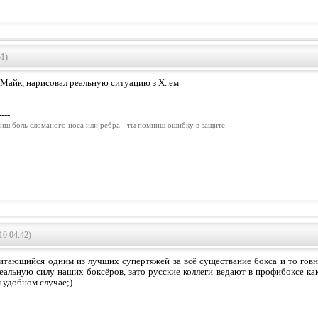
51)
Майк, нарисовал реальную ситуацию з Х..ем
----
иш боль сломаного носа или ребра - ты помниш ошибку в защите.
10 04:42)
читающийся одним из лучших супертяжей за всё существание бокса и то говна
еальную силу наших боксёров, зато русские коллеги ведают в профибоксе ка
 удобном случае;)