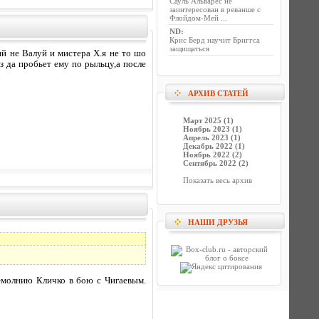
Сауль Альварес не
заинтересован в реванше с
Флойдом-Мей ...
ND
:
Крис Берд научит Бриггса
защищаться
 не Валуй и мистера Х.я не то шо
з да пробьет ему по рыльцу,а после
АРХИВ СТАТЕЙ
Март 2025 (1)
Ноябрь 2023 (1)
Апрель 2023 (1)
Декабрь 2022 (1)
Ноябрь 2022 (2)
Сентябрь 2022 (2)
Показать весь архив
НАШИ ДРУЗЬЯ
р-молнию Кличко в бою с Чигаевым.