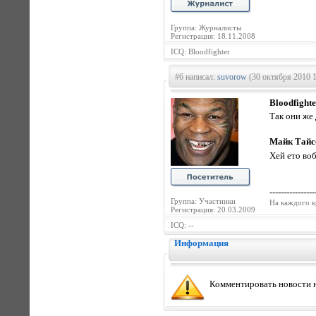
Группа: Журналисты
Регистрация: 18.11.2008
ICQ: Bloodfighter
#6 написал:
suvorow
(30 октября 2010 1
Bloodfighte
Так они же
Майк Тайсо
Хей ето во
----------------
Группа: Участники
На каждого к
Регистрация: 20.03.2009
ICQ: --
Информация
Комментировать новости н