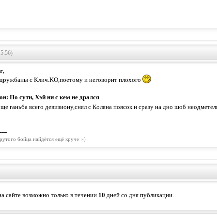
5:56)
r
,
 дружбаны с Клич.KO,поетому и неговорит плохого
н: По сути, Хэй ни с кем не дрался
бще ганьба всего девизиону,снял с Коляна поясок и сразу на дно шоб неодмете
----
рутого бойца найдётся ещё круче :-)
а сайте возможно только в течении
10
дней со дня публикации.