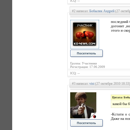
ICQ: --
#2 написал:
Бобыляк Андрей
(27 октябр
последний 
догонит ,н
этого и ско
Группа: Участники
Регистрация: 17.06.2009
ICQ: --
#3 написал:
vist
(27 октября 2010 18:33
Цитата: Боб
какой бы 
-Кстати о 
Даже на по