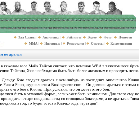
Зал Славы
|
Аналитика
|
Рейтинги
|
Видео
|
Фото
|
Новости
MMA
|
Интервью
|
Репортажи
|
Опросы
|
Комментарии
ем не дрался
 тяжелом весе Майк Тайсон считает, что чемпион WBA в тяжелом весе брита
ению Тайсона, Хэю необходимо быть быть более активным и проводить нескольк
. Дэвиду Хэю следует драться с кем-нибудь из последних оппонентов Клич
ре Риком Рино, журналистом Boxingscene.com. - Он должен драться с этими п
рить о его бое с Кличко. При условии, что он хочет этого боя.
н должен быть в отличной форме, если хочет быть чемпионом. Для этого ему н
 проводить четыре поединка в год со стоящими боксерами, а не драться с "нике
оединка в год, то будет готов к Кличко года через два".