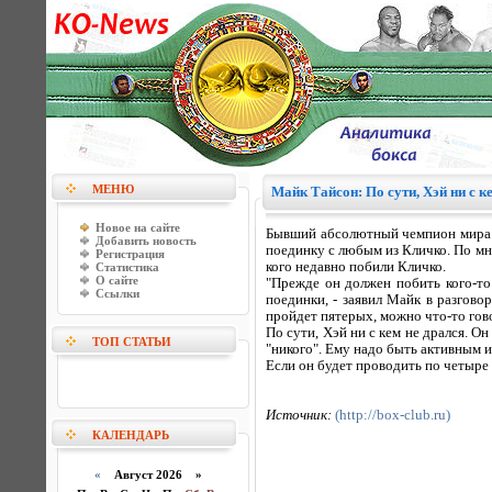
МЕНЮ
Майк Тайсон: По сути, Хэй ни с к
Новое на сайте
Бывший абсолютный чемпион мира в
Добавить новость
поединку с любым из Кличко. По мн
Регистрация
кого недавно побили Кличко.
Статистика
О сайте
"Прежде он должен побить кого-то
Ссылки
поединки, - заявил Майк в разгово
пройдет пятерых, можно что-то гово
По сути, Хэй ни с кем не дрался. О
ТОП СТАТЬИ
"никого". Ему надо быть активным и
Если он будет проводить по четыре п
Источник:
(http://box-club.ru)
КАЛЕНДАРЬ
«
Август 2026 »