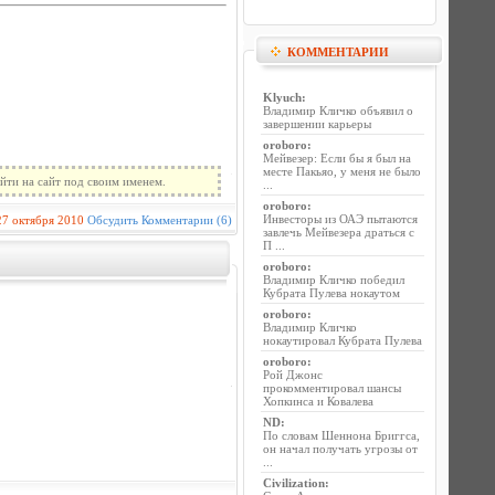
КОММЕНТАРИИ
Klyuch
:
Владимир Кличко объявил о
завершении карьеры
oroboro
:
Мейвезер: Если бы я был на
месте Пакьяо, у меня не было
йти на сайт под своим именем.
...
oroboro
:
Инвесторы из ОАЭ пытаются
27 октября 2010
Обсудить
Комментарии (6)
завлечь Мейвезера драться с
П ...
oroboro
:
Владимир Кличко победил
Кубрата Пулева нокаутом
oroboro
:
Владимир Кличко
нокаутировал Кубрата Пулева
oroboro
:
Рой Джонс
прокомментировал шансы
Хопкинса и Ковалева
ND
:
По словам Шеннона Бриггса,
он начал получать угрозы от
...
Civilization
: