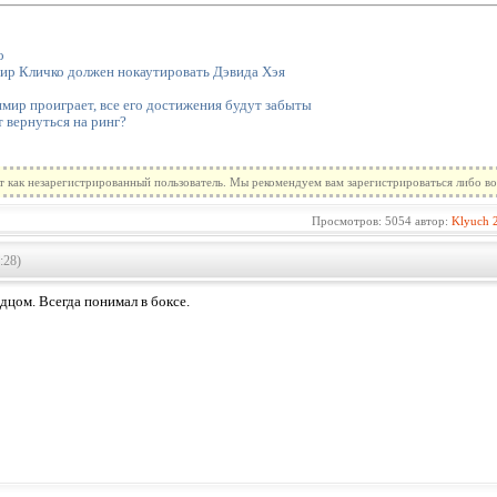
о
ир Кличко должен нокаутировать Дэвида Хэя
мир проиграет, все его достижения будут забыты
 вернуться на ринг?
т как незарегистрированный пользователь. Мы рекомендуем вам зарегистрироваться либо во
Просмотров: 5054 автор:
Klyuch
:28)
цом. Всегда понимал в боксе.