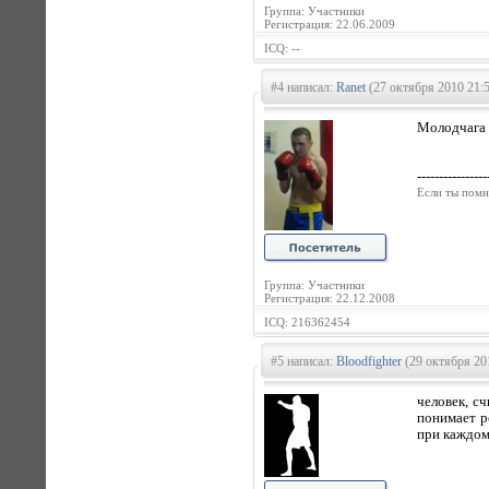
Группа: Участники
Регистрация: 22.06.2009
ICQ: --
#4 написал:
Ranet
(27 октября 2010 21:
Молодчага 
----------------
Если ты помн
Группа: Участники
Регистрация: 22.12.2008
ICQ: 216362454
#5 написал:
Bloodfighter
(29 октября 20
человек, с
понимает р
при каждом