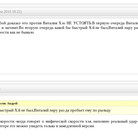
я 2010 18:22)
бой доказал что против Виталия Х.ю НЕ УСТОЯТЬ.В первую очередь Виталий
о и загонит.Во вторую очередь какой бы быстрый Х.й не был,Виталий пару ра
рости как не бывало.
)
ыляк Андрей
быстрый Х.й не был,Виталий пару раз да пробьет ему по рыльцу
скорости:-когда говорят о мифической скорости хэя, напомню реальный уда
вторе его можно увидеть только в замедленной версии.