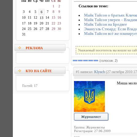
Пн
Вт
Ср
Чт
Пт
Сб
Вс
Ссылки по теме:
1
2
3
4
5
7
8
9
6
Майк Тайсон о братьях Кличк
10
11
12
14
15
16
13
Майк Тайсон уверен – Владим
17
18
19
20
21
22
23
Майк Тайсон на Бродвее
Эмануэль Стюард: Если Влади
24
25
26
27
28
29
30
Майк Тайсон всё же планирует
31
РЕКЛАМА
Уважаемый посетитель вы вошли на сай
(голосов: 2)
КТО НА САЙТЕ
#1 написал:
Klyuch
(27 октября 2010 17
Миша молод
Гостей: 17
Группа: Журналисты
Регистрация: 27.06.2009