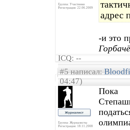
тактич
Группа: Участники
Регистрация: 22.06.2009
адрес 
-и это 
Горбачё
ICQ: --
#5 написал:
Bloodfi
04:47)
Пока 
Степа
подать
олимпи
Группа: Журналисты
Регистрация: 18.11.2008