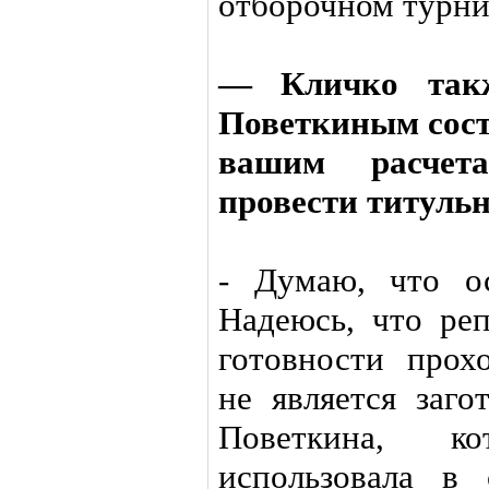
отборочном турни
— Кличко такж
Поветкиным состо
вашим расчет
провести титуль
- Думаю, что о
Надеюсь, что ре
готовности прох
не является заго
Поветкина, к
использовала в