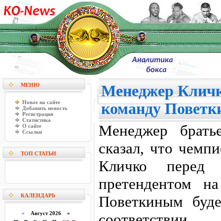
МЕНЮ
Менеджер Кличк
Новое на сайте
команду Поветк
Добавить новость
Регистрация
Статистика
Менеджер брать
О сайте
Ссылки
сказал, что чем
ТОП СТАТЬИ
Кличко перед 
претендентом н
КАЛЕНДАРЬ
Поветкиным буде
«
Август 2026 »
соответств