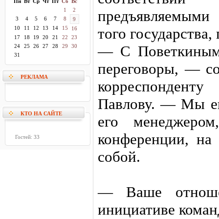
Пн
Вт
Ср
Чт
Пт
Сб
Вс
1
2
предъявляемыми 
3
4
5
6
7
8
9
10
11
12
13
14
15
того государства,
16
17
18
19
20
21
22
23
— С Поветкиным
24
25
26
27
28
29
30
31
переговоры, — с
РЕКЛАМА
корреспонденту 
Павлову. — Мы ещ
КТО НА САЙТЕ
его менеджером
конференции, на
Гостей: 33
собой.
— Ваше отноше
инициативе коман