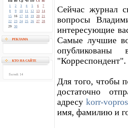
Пн
Вт
Ср
Чт
Пт
Сб
Вс
1
2
3
4
5
6
7
Сейчас журнал сн
8
9
10
11
12
13
14
15
16
17
18
19
20
21
вопросы Владим
22
23
24
25
26
27
28
29
30
интересующие вас
Самые лучшие во
РЕКЛАМА
опубликованы
"Корреспондент".
КТО НА САЙТЕ
Гостей: 14
Для того, чтобы 
достаточно отп
адресу
korr-vopro
имя, фамилию и г