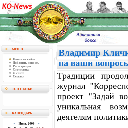
МЕНЮ
Владимир Кличк
Новое на сайте
на ваши вопрос
Добавить новость
Регистрация
Статистика
Традиции продо
О сайте
Ссылки
журнал "Корресп
ТОП СТАТЬИ
проект "Задай во
уникальная воз
КАЛЕНДАРЬ
деятелям политики
«
Июнь 2009
»