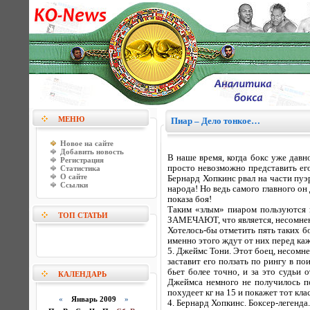
МЕНЮ
Пиар – Дело тонкое…
Новое на сайте
Добавить новость
В наше время, когда бокс уже давн
Регистрация
просто невозможно представить ег
Статистика
О сайте
Бернард Хопкинс рвал на части пуэ
Ссылки
народа! Но ведь самого главного он
показа боя!
Таким «злым» пиаром пользуются м
ТОП СТАТЬИ
ЗАМЕЧАЮТ, что является, несомне
Хотелось-бы отметить пять таких бо
именно этого ждут от них перед ка
5. Джеймс Тони. Этот боец, несомн
заставит его ползать по рингу в п
бьет более точно, и за это судьи
КАЛЕНДАРЬ
Джеймса немного не получилось по
похудеет кг на 15 и покажет тот кла
«
Январь 2009
»
4. Бернард Хопкинс. Боксер-легенда