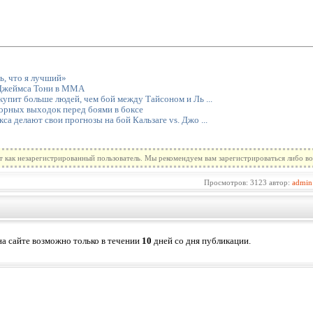
ь, что я лучший»
 Джеймса Тони в ММА
упит больше людей, чем бой между Тайсоном и Ль ...
зорных выходок перед боями в боксе
а делают свои прогнозы на бой Кальзаге vs. Джо ...
т как незарегистрированный пользователь. Мы рекомендуем вам зарегистрироваться либо во
Просмотров: 3123 автор:
admin
а сайте возможно только в течении
10
дней со дня публикации.