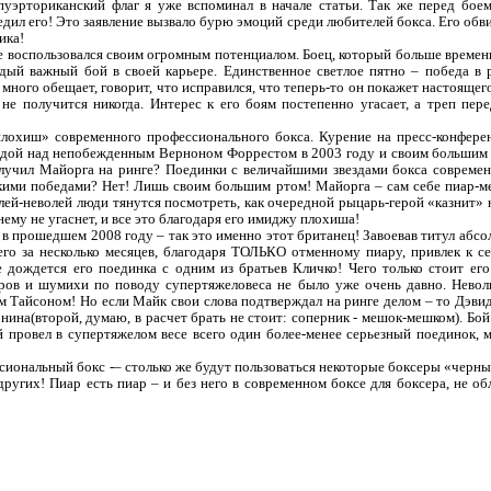
уэрториканский флаг я уже вспоминал в начале статьи. Так же перед боем
дил его! Это заявление вызвало бурю эмоций среди любителей бокса. Его обви
ика!
не воспользовался своим огромным потенциалом. Боец, который больше времени
ждый важный бой в своей карьере. Единственное светлое пятно – победа в
много обещает, говорит, что исправился, что теперь-то он покажет настоящег
не получится никогда. Интерес к его боям постепенно угасает, а треп пере
плохиш» современного профессионального бокса. Курение на пресс-конферен
едой над непобежденным Верноном Форрестом в 2003 году и своим большим 
олучил Майорга на ринге? Поединки с величайшими звездами бокса совреме
кими победами? Нет! Лишь своим большим ртом! Майорга – сам себе пиар-ме
лей-неволей люди тянутся посмотреть, как очередной рыцарь-герой «казнит» н
нему не угаснет, и все это благодаря его имиджу плохиша!
 в прошедшем 2008 году – так это именно этот британец! Завоевав титул абсо
его за несколько месяцев, благодаря ТОЛЬКО отменному пиару, привлек к се
 дождется его поединка с одним из братьев Кличко! Чего только стоит ег
оров и шумихи по поводу супертяжеловеса не было уже очень давно. Невол
Тайсоном! Но если Майк свои слова подтверждал на ринге делом – то Дэвид 
ина(второй, думаю, в расчет брать не стоит: соперник - мешок-мешком). Бо
й провел в супертяжелом весе всего один более-менее серьезный поединок, 
сиональный бокс -– столько же будут пользоваться некоторые боксеры «черн
 других! Пиар есть пиар – и без него в современном боксе для боксера, не