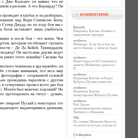
 с Джо Кальзаге он заявил, что не
няли в расизме. А что Бернарду? Он
КОММЕНТАРИИ
 проводит в клубах и на разборках,
 реванше над Кори Спинксом. Боец-
о Супер Джуду, но по ходу боя мы с
Klyuch
:
д боем заставляет лишь улыбаться,
Владимир Кличко объявил о
завершении карьеры
циях и после боя – его конек. Чем
oroboro
:
ртом, которым он обещает скушать
Мейвезер: Если бы я был на
нности – Де Ла Хойей, Тринидадом,
месте Пакьяо, у меня не было
...
неджер! Он настолько дерзко ведет
а ринге этого зазнайку! Сколько бы
oroboro
:
Инвесторы из ОАЭ пытаются
завлечь Мейвезера драться с
лютного чемпиона в крузервейте, он
П ...
бе столько внимания, что весь мир
oroboro
:
о фотография с оторванной головой
Владимир Кличко победил
ьно проводишь параллель с другим
Кубрата Пулева нокаутом
в супертяжах провел всего два боя
oroboro
:
й с Монти был конечно хороший! Но
Владимир Кличко
мог претендовать на титул – думаю,
нокаутировал Кубрата Пулева
oroboro
:
ым» пиаром! Пускай у некоторых это
Рой Джонс
 обладающего выдающимися данными,
прокомментировал шансы
Хопкинса и Ковалева
ND
:
По словам Шеннона Бриггса,
он начал получать угрозы от
...
Civilization
: