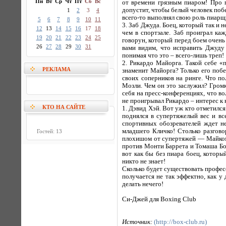
Пн
Вт
Ср
Чт
Пт
Сб
Вс
от времени грязным пиаром! Про п
допустит, чтобы белый человек побе
1
2
3
4
всего-то выполнял свою роль пиарщ
5
6
7
8
9
10
11
3. Заб Джуда. Боец, который так и 
12
13
14
15
16
17
18
чем в спортзале. Заб проиграл ка
19
20
21
22
23
24
25
говорун, который перед боем очень 
26
27
28
29
30
31
вами видим, что исправить Джуду 
понимая что это – всего-лишь треп!
2. Рикардо Майорга. Такой себе «
РЕКЛАМА
знаменит Майорга? Только его поб
своих соперников на ринге. Что п
Мозли. Чем он это заслужил? Гром
себя на пресс-конференциях, что во
не проигрывал Рикардо – интерес к 
КТО НА САЙТЕ
1. Дэвид Хэй. Вот уж кто отметился
поднялся в супертяжелый вес и вс
спортивных обозревателей ждет не
младшего Кличко! Столько разгов
Гостей: 13
плохишом от супертяжей — Майком 
против Монти Баррета и Томаша Бон
вот как бы без пиара боец, которы
никто не знает!
Сколько будет существовать профес
получается не так эффектно, как у
делать нечего!
Си-Джей для Boxing Club
Источник:
(http://box-club.ru)