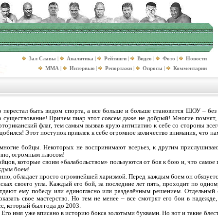
Зал Славы
|
Аналитика
|
Рейтинги
|
Видео
|
Фото
|
Новости
MMA
|
Интервью
|
Репортажи
|
Опросы
|
Комментарии
о перестал быть видом спорта, а все больше и больше становится ШОУ – без
о существование! Причем пиар этот совсем даже не добрый! Многие помнят,
рториканский флаг, тем самым вызвав ярую антипатию к себе со стороны всего
 добился! Этот поступок привлек к себе огромное количество внимания, что н
ногие бойцы. Некоторых не воспринимают всерьез, к другим прислушиваютс
нно, огромным плюсом!
йцов, которые своим «балабольством» пользуются от боя к бою и, что самое гл
ждым боем!
енно, обладает просто огромнейшей харизмой. Перед каждым боем он обязуется
оисках своего угла. Каждый его бой, за последние лет пять, проходит по одн
 отдают ему победу или единогласно или разделённым решением. Отдельный 
казать свое мастерство. Но тем не менее – все смотрят его бои в надежде,
сс, который был года до 2003.
. Его имя уже вписано в историю бокса золотыми буквами. Но вот и такие блес