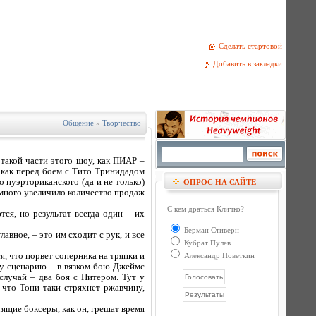
Сделать стартовой
Добавить в закладки
Общение
»
Творчество
 такой части этого шоу, как ПИАР –
 как перед боем с Тито Тринидадом
 пуэрториканского (да и не только)
ОПРОС НА САЙТЕ
амного увеличило количество продаж
С кем драться Кличко?
я, но результат всегда один – их
Берман Стиверн
авное, – это им сходит с рук, и все
Кубрат Пулев
, что порвет соперника на тряпки и
Александр Поветкин
ому сценарию – в вязком бою Джеймс
случай – два боя с Питером. Тут у
 что Тони таки стряхнет ржавчину,
тящие боксеры, как он, грешат время