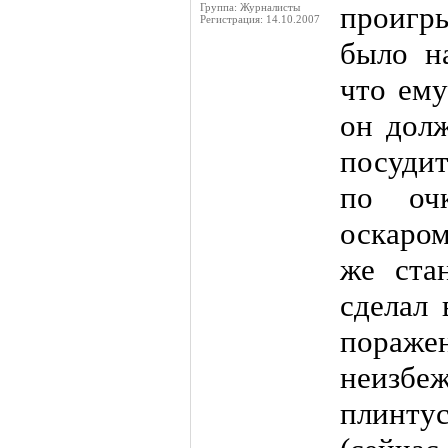
проигр
Группа: Журналисты
Регистрация: 14.10.2007
было н
что ему
он долж
посуди
по оч
оскаром
же ста
сделал 
поражен
неизб
плинту