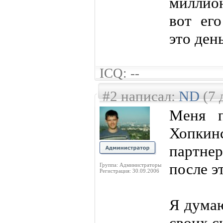
миллион
вот ег
это ден
ICQ: --
#2 написал:
ND
(7 
Меня п
Хопки
партне
после эт
Группа: Администраторы
Регистрация: 30.09.2006
Я думаю
своих с