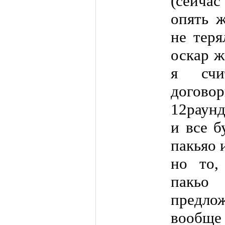
(сейчас
опять ж
не теря
оскар ж
я счи
догово
12раунд
и все б
пакьяо 
но то,
пакьо
предло
вообще