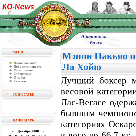
МЕНЮ
Мэнни Пакьяо п
Новое на сайте
Ла Хойю
Добавить новость
Регистрация
Статистика
Лучший боксер м
О сайте
Ссылки
весовой категори
ТОП СТАТЬИ
Лас-Вегасе одерж
бывшим чемпионо
КАЛЕНДАРЬ
категориях Оскар
«
Декабрь 2008
»
в весе до 66,7 кг