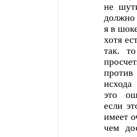
не шути
должно 
я в шоке
хотя ес
так. т
просче
против
исхода 
это ош
если эт
имеет о
чем до