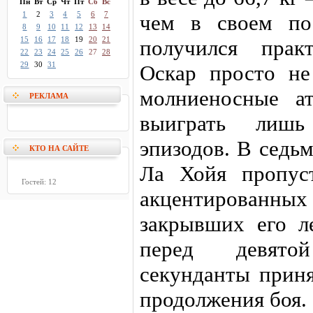
Пн
Вт
Ср
Чт
Пт
Сб
Вс
1
2
3
4
5
6
7
чем в своем по
8
9
10
11
12
13
14
15
16
17
18
19
20
21
получился прак
22
23
24
25
26
27
28
29
30
31
Оскар просто не
молниеносные а
РЕКЛАМА
выиграть лишь
эпизодов. В седь
КТО НА САЙТЕ
Ла Хойя пропус
Гостей: 12
акцентированны
закрывших его л
перед девято
секунданты приня
продолжения боя.