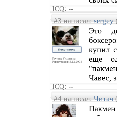
ICQ: --
#3 написал:
sergey
Это д
боксеро
купил с
еще од
Группа: Участники
Регистрация: 5.12.2008
"пакме
Чавес, з
ICQ: --
#4 написал:
Читач
(
Пакмен