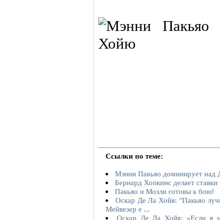
Ссылки по теме:
Мэнни Пакьяо доминирует над
Бернард Хопкинс делает ставки 
Пакьяо и Мозли готовы к бою!
Оскар Де Ла Хойя: "Пакьяо луч
Мейвезер е ...
Оскар Де Ла Хойя: «Если я 