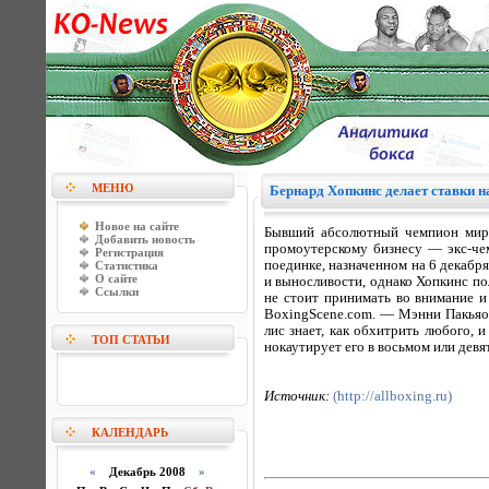
МЕНЮ
Бернард Хопкинс делает ставки н
Новое на сайте
Бывший абсолютный чемпион мира
Добавить новость
промоутерскому бизнесу — экс-че
Регистрация
поединке, назначенном на 6 декабря
Статистика
О сайте
и выносливости, однако Хопкинс пол
Ссылки
не стоит принимать во внимание и
BoxingScene.com. — Мэнни Пакьяо 
лис знает, как обхитрить любого, 
ТОП СТАТЬИ
нокаутирует его в восьмом или девя
Источник:
(http://allboxing.ru)
КАЛЕНДАРЬ
«
Декабрь 2008
»