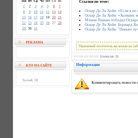
Пн
Вт
Ср
Чт
Пт
Сб
Вс
Ссылки по теме:
1
2
3
4
5
6
7
Оскар Де Ла Хойя: «Если я не
8
9
10
11
12
13
14
Оскар Де Ла Хойя: «Хопкинс 
15
16
17
18
19
20
21
Мэнни Пакьяо победил Оскар
22
23
24
25
26
27
28
Оскар Де Ла Хойя: Бернард Хоп
29
30
31
Оскар Де Ла Хойя: "Пакьяо луч
РЕКЛАМА
Уважаемый посетитель вы вошли на сай
(голосов: 0)
Информация
КТО НА САЙТЕ
Гостей: 18
Комментировать новости н