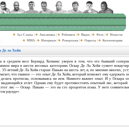
Зал Славы
|
Аналитика
|
Рейтинги
|
Видео
|
Фото
|
Новости
MMA
|
Интервью
|
Репортажи
|
Опросы
|
Комментарии
а Де ла Хойя
 в среднем весе Бернард Хопкинс уверен в том, что его бывший соперн
мпион мира в шести весовых категориях Оскар Де Ла Хойя сумеет нокаути
. 35-летний Де Ла Хойя старше Пакьяо на шесть лет, и, по мнению многих, ус
агает, что главное — это опыт Де Ла Хойи, который поможет ему одержать поб
 делать прогнозы, основываясь на нем. Намного важнее опыт. И у Оскара о
выдающийся атлет. Однако ему будет противостоять опытный лис, который з
и этот лис — Оскар. Пакьяо — это на сто процентов атака. У него сомнитель
том раунде».