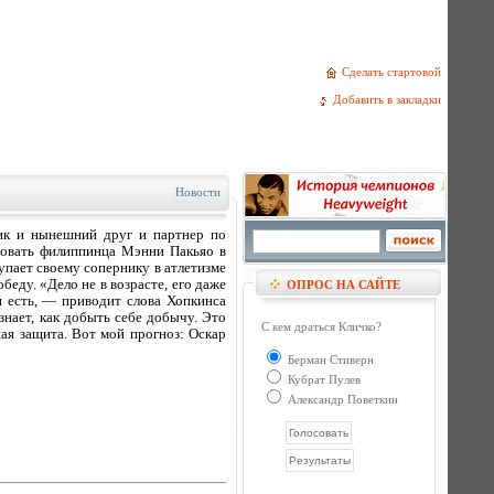
Сделать стартовой
Добавить в закладки
Новости
ик и нынешний друг и партнер по
ровать филиппинца Мэнни Пакьяо в
тупает своему сопернику в атлетизме
еду. «Дело не в возрасте, его даже
ОПРОС НА САЙТЕ
н есть, — приводит слова Хопкинса
нает, как добыть себе добычу. Это
С кем драться Кличко?
ная защита. Вот мой прогноз: Оскар
Берман Стиверн
Кубрат Пулев
Александр Поветкин