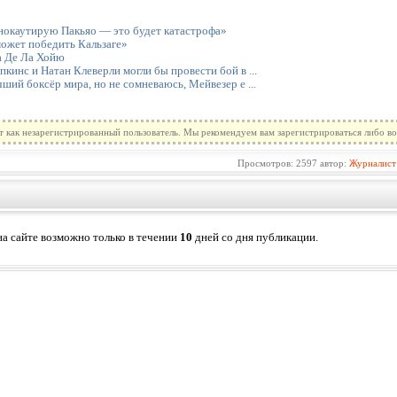
 нокаутирую Пакьяо — это будет катастрофа»
может победить Кальзаге»
а Де Ла Хойю
кинс и Натан Клеверли могли бы провести бой в ...
ший боксёр мира, но не сомневаюсь, Мейвезер е ...
т как незарегистрированный пользователь. Мы рекомендуем вам зарегистрироваться либо во
Просмотров: 2597 автор:
Журналист
а сайте возможно только в течении
10
дней со дня публикации.