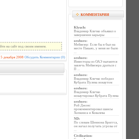
КОММЕНТАРИИ
Klyuch
:
Владимир Кличко объявил о
завершении карьеры
oroboro
:
Мейвезер: Если бы я был на
йти на сайт под своим именем.
месте Пакьяо, у меня не было
...
5 декабря 2008
Обсудить
Комментарии (0)
oroboro
:
Инвесторы из ОАЭ пытаются
завлечь Мейвезера драться с
П ...
oroboro
:
Владимир Кличко победил
Кубрата Пулева нокаутом
oroboro
:
Владимир Кличко
нокаутировал Кубрата Пулева
oroboro
:
Рой Джонс
прокомментировал шансы
Хопкинса и Ковалева
ND
:
По словам Шеннона Бриггса,
он начал получать угрозы от
...
Civilization
: