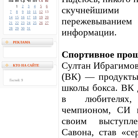
Пн
Вт
Ср
Чт
Пт
Сб
Вс
1
2
3
4
5
6
скучнейшим
7
8
9
10
11
12
13
14
15
16
17
18
19
20
пережевывани
21
22
23
24
25
26
27
28
29
30
31
информации.
РЕКЛАМА
Спортивное про
Султан Ибрагимов
КТО НА САЙТЕ
(ВК) — продукты
Гостей: 9
школы бокса. ВК 
в любителях,
чемпионом, СИ 
своим выступл
Савона, став «с