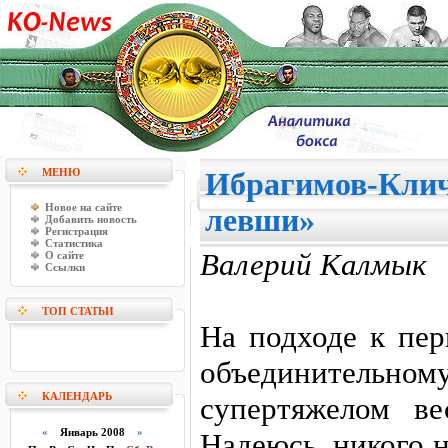
МЕНЮ
Ибрагимов-Клич
Новое на сайте
левши»
Добавить новость
Регистрация
Статистика
Валерий Калмык
О сайте
Ссылки
ТОП СТАТЬИ
На подходе к пер
объединител
КАЛЕНДАРЬ
супертяжелом в
«
Январь 2008
»
Надеюсь, никого 