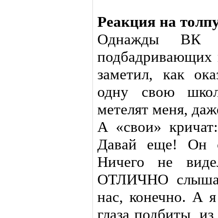
Реакция на толп
Однажды ВК т
подбадривающих к
заметил, как ок
одну свою школ
метелят меня, да
А «свои» кричат:
Давай еще! Он 
Ничего не виде
ОТЛИЧНО слышал
нас, конечно. А 
глаза подбиты, из