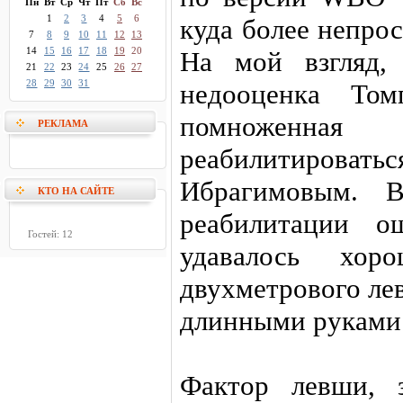
Пн
Вт
Ср
Чт
Пт
Сб
Вс
1
2
3
4
5
6
куда более непро
7
8
9
10
11
12
13
14
15
16
17
18
19
20
На мой взгляд,
21
22
23
24
25
26
27
28
29
30
31
недооценка Том
помноженн
РЕКЛАМА
реабилитироват
Ибрагимовым. В
КТО НА САЙТЕ
реабилитации 
Гостей: 12
удавалось хор
двухметрового ле
длинными руками
Фактор левши, 