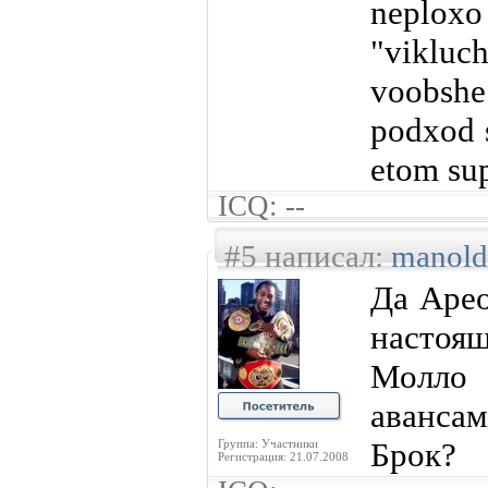
neploxo
"viklu
voobshe
podxod 
etom sup
ICQ: --
#5 написал:
manold
Да Арео
насто
Молл
авансам
Брок?
Группа: Участники
Регистрация: 21.07.2008