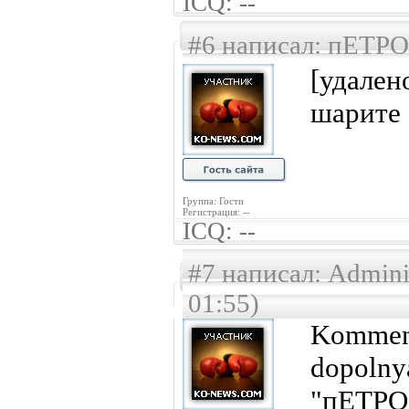
ICQ: --
#6 написал: пЕТРО 
[удале
шарите 
Группа: Гости
Регистрация: --
ICQ: --
#7 написал: Adminis
01:55)
Komment
dopolny
"пЕТРО"