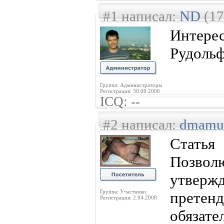
#1 написал:
ND
(17
Интере
Рудоль
Группа: Администраторы
Регистрация: 30.09.2006
ICQ: --
#2 написал:
dmamu
Статья 
Позво
утве
Группа: Участники
претен
Регистрация: 2.04.2008
обяза