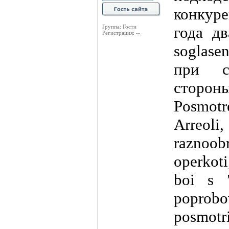
конкуре
Группа: Гости
года дв
Регистрация: --
soglase
при с
стороны
Posmotr
Arreoli,
raznoob
operkoti
boi s 
poprobo
posmot