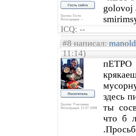
golovoj 
Группа: Гости
smirims
Регистрация: --
ICQ: --
#8 написал:
manold
11:14)
пЕТРО 
крякае
мусорн
здесь 
ты сос
Группа: Участники
Регистрация: 21.07.2008
что б 
.Прось