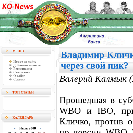
МЕНЮ
Владимир Кличк
Новое на сайте
через свой пик?
Добавить новость
Регистрация
Статистика
Валерий Калмык (
О сайте
Ссылки
ТОП СТАТЬИ
Прошедшая в субб
WBO и IBO, при
КАЛЕНДАРЬ
Кличко, против о
«
Июль 2008
»
по версии WBO Т