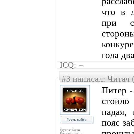
рассла
что в 
при с
стор
конкуре
года два
ICQ: --
#3 написал: Читач 
Питер -
стоило
падая, 
пояс за
Группа: Гости
прош
Регистрация: --