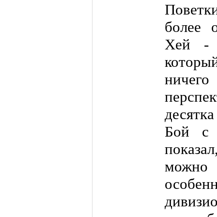
Поветк
более о
Хей - 
которы
ничего
перспе
десятка
Бой с 
показа
можно 
особе
дивиз