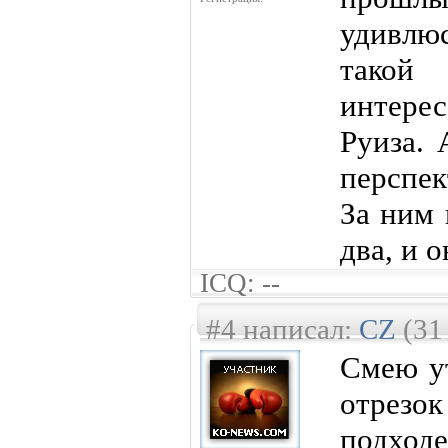
удивлю
такой
интерес
Руиза. 
перспе
За ним 
два, и о
ICQ: --
#4 написал:
CZ
(31
Смею ут
отрезок
подходе