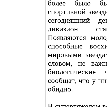
более было бы
спортивной звезд
сегодняшний д
дивизион ста
Появляются моло
способные восх
мировыми звездам
словом, не важ
биологические 
сообщат, что у н
обидно.
В супертяжелом в