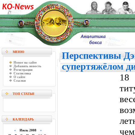
МЕНЮ
Перспективы Дэ
Новое на сайте
супертяжёлом д
Добавить новость
Регистрация
Статистика
18 
О сайте
Ссылки
тит
ТОП СТАТЬИ
вес
воз
лет
КАЛЕНДАРЬ
че
«
Июль 2008
»