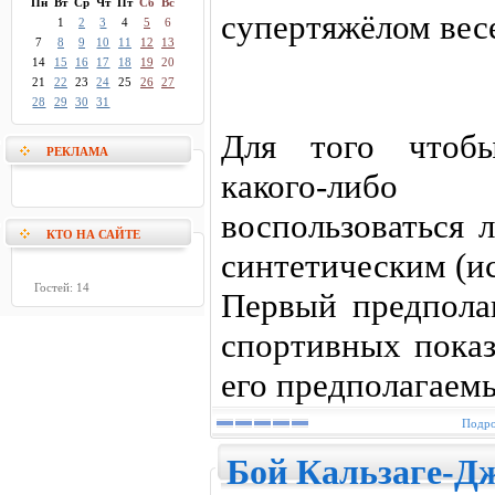
Пн
Вт
Ср
Чт
Пт
Сб
Вс
супертяжёлом ве
1
2
3
4
5
6
7
8
9
10
11
12
13
14
15
16
17
18
19
20
21
22
23
24
25
26
27
28
29
30
31
Для того чтобы
РЕКЛАМА
какого-либо
воспользоваться 
КТО НА САЙТЕ
синтетическим (и
Гостей: 14
Первый предпола
спортивных показ
его предполагаем
Подро
Бой Кальзаге-Дж