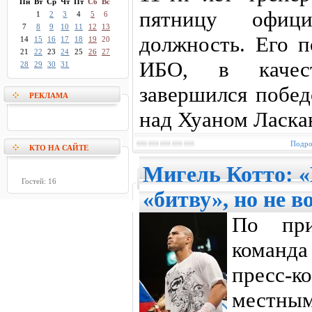
Пн
Вт
Ср
Чт
Пт
Сб
Вс
пятницу офиц
1
2
3
4
5
6
7
8
9
10
11
12
13
должность. Его п
14
15
16
17
18
19
20
21
22
23
24
25
26
27
ИБО, в качест
28
29
30
31
завершился побед
РЕКЛАМА
над Хуаном Ласка
Подро
КТО НА САЙТЕ
Мигель Котто: 
Гостей: 16
«битву», но не в
По при
команд
пресс
местн