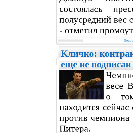
состоялась прес
полусредний вес 
- отметил промоу
Подро
Кличко: контрак
еще не подписан
Чемпи
весе 
о то
находится сейчас
против чемпиона
Питера.