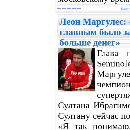
Подро
Леон Маргулес:
главным было з
больше денег»
Глава 
Seminol
Маргул
чемпион
суперт
Султана Ибрагимо
Султану сейчас п
«Я так понимаю