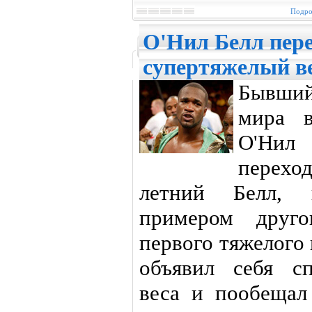
Подро
О'Нил Белл пере
супертяжелый в
Бывши
мира в
О'Нил
переход
летний Белл, 
примером друг
первого тяжелого
объявил себя сп
веса и пообещал 