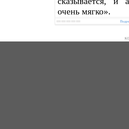
сказывается, и 
очень мягко».
Подро
KO