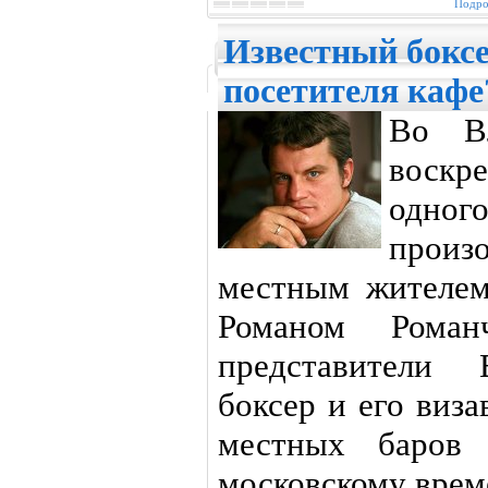
Подро
Известный боксе
посетителя кафе
Во В
воскр
одно
прои
местным жителем
Романом Роман
представители 
боксер и его виз
местных баров
московскому врем