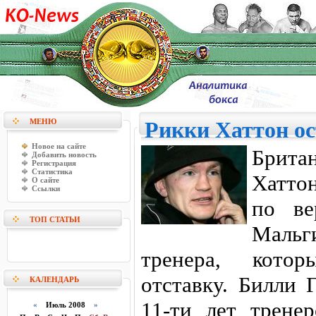
МЕНЮ
Рикки Хаттон ос
Новое на сайте
Брит
Добавить новость
Регистрация
Статистика
Хатто
О сайте
Ссылки
по ве
ТОП СТАТЬИ
Мальги
тренера, кото
отставку. Билли 
КАЛЕНДАРЬ
11-ти лет трене
«
Июль 2008
»