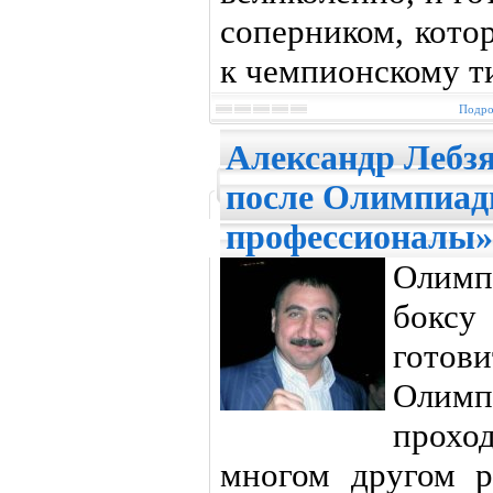
соперником, кото
к чемпионскому т
Подро
Александр Лебзя
после Олимпиады
профессионалы»
Олимп
бокс
готов
Олимпи
проход
многом другом р