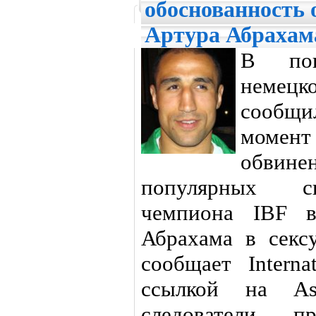
обоснованность 
Артура Абрахам
В пон
немецк
сообщил
момент
обвин
популярных с
чемпиона IBF в
Абрахама в сексу
сообщает Interna
ссылкой на Ass
следователи п