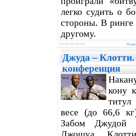
проиграли «битв
легко судить о б
стороны. В ринге
другому.
Подро
Джуда – Клотти.
конференция
Накану
кону 
титул
весе (до 66,6 к
Забом Джудой (
Джошуа Клотти