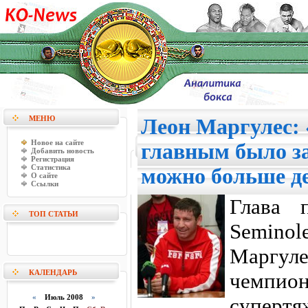
МЕНЮ
Леон Маргулес:
Новое на сайте
главным было з
Добавить новость
Регистрация
Статистика
можно больше д
О сайте
Ссылки
Глава 
ТОП СТАТЬИ
Seminol
Маргул
КАЛЕНДАРЬ
чемпион
«
Июль 2008
»
суперт