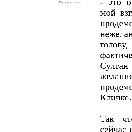
- это о
Регистрация: --
мой взг
проде
нежела
голов
фактич
Султан 
желания
проде
Кличко.
Так чт
сейчас 