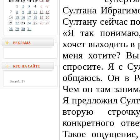
Пн
Вт
Ср
Чт
Пт
Сб
Вс
1
2
3
4
5
6
Султана Ибрагимо
7
8
9
10
11
12
13
14
15
16
17
18
19
20
Султану сейчас п
21
22
23
24
25
26
27
28
29
30
31
«Я так понимаю
хочет выходить в р
РЕКЛАМА
меня хотите? Вы
спросите. Я с Су
КТО НА САЙТЕ
общаюсь. Он в Ро
Гостей: 17
Чем он там занима
Я предложил Султ
вторую строч
конкретного отв
Такое ощущение,