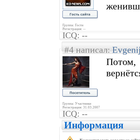
женивш
Группа: Гости
Регистрация: --
ICQ: --
#4 написал:
Evgeni
Потом,
вернётс
Группа: Участники
Регистрация: 31.03.2007
ICQ: --
Информация