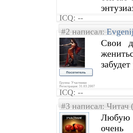
энтузиа
ICQ: --
#2 написал:
Evgeni
Свои д
женить
забудет
Группа: Участники
Регистрация: 31.03.2007
ICQ: --
#3 написал: Читач 
Любую 
очень