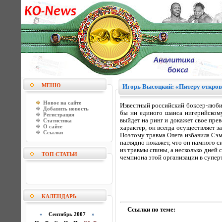
МЕНЮ
Игорь Высоцкий: «Питеру откров
Новое на сайте
Известный российский боксер-любит
Добавить новость
бы ни единого шанса нигерийскому
Регистрация
выйдет на ринг и докажет свое пре
Статистика
О сайте
характер, он всегда осуществляет з
Ссылки
Поэтому травма Олега избавила Сэм
наглядно покажет, что он намного 
из травмы спины, а несколько дней
ТОП СТАТЬИ
чемпиона этой организации в супер
КАЛЕНДАРЬ
Ссылки по теме:
«
Сентябрь 2007
»