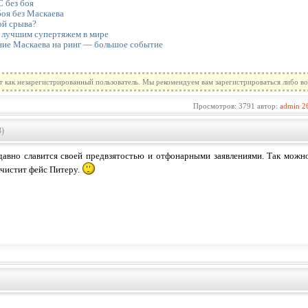
 без боя
оя без Маскаева
ой срыва?
 лучшим супертяжем в мире
ие Маскаева на ринг — большое событие
т как незарегистрированный пользователь. Мы рекомендуем вам зарегистрироваться либо во
Просмотров: 3791 автор:
admin
2
3)
авно славится своей предвзятостью и отфонарными заявлениями. Так можно
ачистит фейс Питеру.