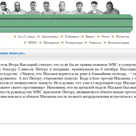
Зал Славы
|
Аналитика
|
Рейтинги
|
Видео
|
Фото
|
Новости
MMA
|
Интервью
|
Репортажи
|
Опросы
|
Комментарии
енно повезло»
ель Игорь Высоцкий считает, что если бы не травма чемпион WBC в супертяж
 боксеру Сэмюэлу Питеру в поединке, назначенном на 6 октября. Высоцкий
восходство. «Уверен, что Маскаев вернется на ринг в ближайшие полгода, — 
адуманное. А вот Питеру откровенно повезло. Ведь в бою против Маскаева у н
юэля от неминуемого нокаута. Но я думаю, что уже в следующем году Маскаев
сильнее своего противника». Напомним, что на прошлой неделе Маскаев был вы
 спустя руководство WBC присвоило Питеру, являвшемуся обязательным претен
тяжелом весе и обязало Маскаева после полного выздоровления встретиться с 