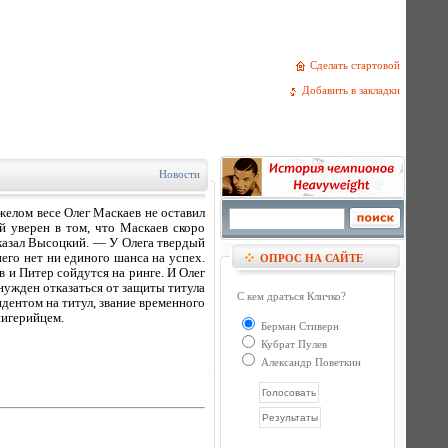
Сделать стартовой
Добавить в закладки
Новости
елом весе Олег Маскаев не оставил
 уверен в том, что Маскаев скоро
сказал Высоцкий. — У Олега твердый
его нет ни единого шанса на успех.
ОПРОС НА САЙТЕ
 и Питер сойдутся на ринге. И Олег
нужден отказаться от защиты титула
С кем драться Кличко?
дентом на титул, звание временного
нигерийцем.
Берман Стиверн
Кубрат Пулев
Александр Поветкин