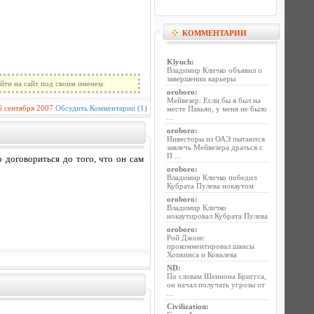
КОММЕНТАРИИ
Klyuch
:
Владимир Кличко объявил о
завершении карьеры
йти на сайт под своим именем.
oroboro
:
Мейвезер: Если бы я был на
6 сентября 2007
Обсудить
Комментарии (1)
месте Пакьяо, у меня не было
...
oroboro
:
Инвесторы из ОАЭ пытаются
завлечь Мейвезера драться с
П ...
 договориться до того, что он сам
oroboro
:
Владимир Кличко победил
Кубрата Пулева нокаутом
oroboro
:
Владимир Кличко
нокаутировал Кубрата Пулева
oroboro
:
Рой Джонс
прокомментировал шансы
Хопкинса и Ковалева
ND
:
По словам Шеннона Бриггса,
он начал получать угрозы от
...
Civilization
: