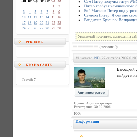
Пн
Вт
Ср
Чт
Пт
Сб
Вс
Сэм Питер получил титул WBC
Питер требует чемпионского б
1
2
Бой Маскаев-Питер под угроз
3
4
5
6
7
8
9
Сэмюэл Питер: Я считаю себя
10
11
12
13
14
15
16
Владимир Хрюнов: Возвращен
17
18
19
20
21
22
23
24
25
26
27
28
29
30
Уважаемый посетитель вы вошли на сай
РЕКЛАМА
(голосов: 0)
#1 написал:
ND
(27 сентября 2007 01:0
КТО НА САЙТЕ
Высоцкий д
выйдет и н
Гостей: 7
Группа: Администраторы
Регистрация: 30.09.2006
ICQ: --
Информация