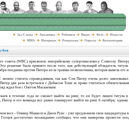
Зал Славы
|
Аналитика
|
Рейтинги
|
Видео
|
Фото
|
Новости
MMA
|
Интервью
|
Репортажи
|
Опросы
|
Комментарии
з боя
ого совета (WBC) присвоило нигерийскому супертяжеловесу Сэмюэлу Питеру
. Это решение было принято после того, как действующий обладатель титу
тября поединка против Питера из-за травмы позвоночника, которая вывела его и
 можно считать справедливым, так как Сэм Питер очень долго завоевывал 
 Питер два раза встречался с Деймсом Тони за право считаться обязательны
дряд ждал боя с Олегом Маскаевым.
аев в течение года не сможет выйти на ринг, то он будет лишен титула в
, Питер и его команда все равно планируют выйти на ринг 6 октября, однак
лом весе - Оливер Макколл и Джон Руис - уже предложили свои кандидатуры в 
 Готцев достаточно неожиданно сообщил, что они намерены провести поед