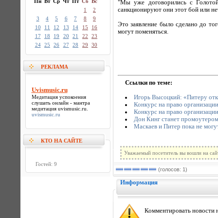
Пн
Вт
Ср
Чт
Пт
Сб
Вс
"Мы уже договорились с Голотой
санкционируют они этот бой или не
1
2
3
4
5
6
7
8
9
Это заявление было сделано до то
10
11
12
13
14
15
16
могут поменяться.
17
18
19
20
21
22
23
24
25
26
27
28
29
30
РЕКЛАМА
Ссылки по теме:
Uvismusic.ru
Медитация успокоения
Игорь Высоцкий: «Питеру отк
слушать онлайн - мантра
Конкурс на право организации
медитация
uvismusic.ru
.
Конкурс на право организации
uvismusic.ru
Дон Кинг станет промоутером
Маскаев и Питер пока не могу
КТО НА САЙТЕ
Уважаемый посетитель вы вошли на сай
Гостей: 9
(голосов: 1)
Информация
Комментировать новости н