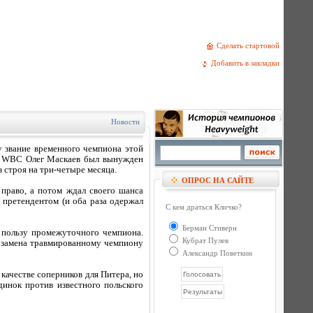
Сделать стартовой
Добавить в закладки
Новости
 звание временного чемпиона этой
ла WBC Олег Маскаев был вынужден
з строя на три-четыре месяца.
ОПРОС НА САЙТЕ
право, а потом ждал своего шанса
м претендентом (и оба раза одержал
С кем драться Кличко?
Берман Стиверн
 пользу промежуточного чемпиона.
Кубрат Пулев
о замена травмированному чемпиону
Александр Поветкин
качестве соперников для Питера, но
инок против известного польского