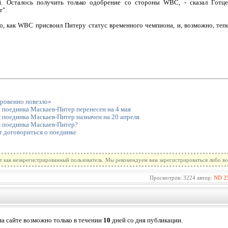
. Осталось получить только одобрение со стороны WBC, - сказал Готце
т".
го, как WBC присвоил Питеру статус временного чемпиона, и, возможно, теп
ровенно повезло»
 поединка Маскаев-Питер перенесен на 4 мая
 поединка Маскаев-Питер назначен на 20 апреля
 поединка Маскаев-Питер?
т договориться о поединке
т как незарегистрированный пользователь. Мы рекомендуем вам зарегистрироваться либо во
Просмотров: 3224 автор:
ND
2
а сайте возможно только в течении
10
дней со дня публикации.