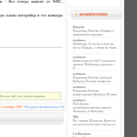
в. - Все теперь зависит от WBC,
КОММЕНТАРИИ
ерь планы нигерийца и его команды
Klyuch
:
Владимир Кличко объявил о
завершении карьеры
oroboro
:
Мейвезер: Если бы я был на
месте Пакьяо, у меня не было
...
oroboro
:
Инвесторы из ОАЭ пытаются
завлечь Мейвезера драться с
П ...
oroboro
:
Владимир Кличко победил
Кубрата Пулева нокаутом
oroboro
:
Владимир Кличко
нокаутировал Кубрата Пулева
йти на сайт под своим именем.
oroboro
:
Рой Джонс
5 сентября 2007
Обсудить
Комментарии (0)
прокомментировал шансы
Хопкинса и Ковалева
ND
:
По словам Шеннона Бриггса,
он начал получать угрозы от
...
Civilization
: