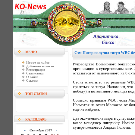
МЕНЮ
Сэм Питер получил титул WBC бе
Новое на сайте
Руководство Всемирного боксерск
Добавить новость
организации в супертяжелом весе
Регистрация
отказаться от назначенного на 6 ок
Статистика
О сайте
Ссылки
Стоит отметить, что решение WBC
сразиться за титул. Напомним, что
победу), а потом много месяцев по
ТОП СТАТЬИ
Согласно правилам WBC, если Маск
Несмотря на отказ Маскаева от боя
еще не найдена.
Два экс-чемпиона мира в супертяже
КАЛЕНДАРЬ
вчера менеджер нигерийца Ивайло
супертяжеловеса Анджея Голоты.
«
Сентябрь 2007
»