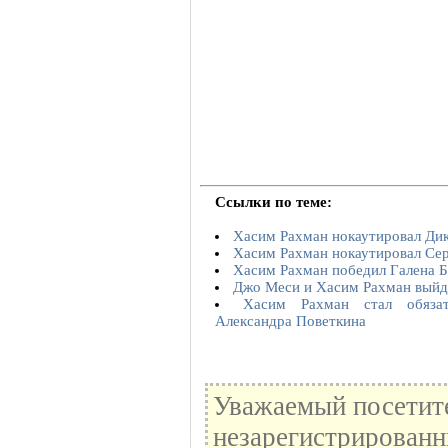
Ссылки по теме:
Хасим Рахман нокаутировал Дик
Хасим Рахман нокаутировал Се
Хасим Рахман победил Галена Б
Джо Меси и Хасим Рахман выйду
Хасим Рахман стал обяза
Александра Поветкина
Уважаемый посетите
незарегистрированн