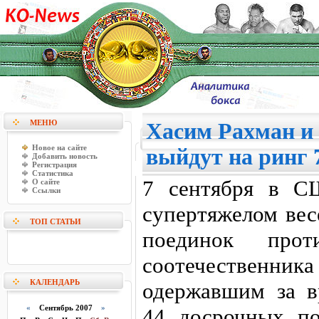
МЕНЮ
Хасим Рахман и
Новое на сайте
выйдут на ринг 
Добавить новость
Регистрация
Статистика
7 сентября в С
О сайте
Ссылки
супертяжелом вес
ТОП СТАТЬИ
поединок прот
соотечественник
КАЛЕНДАРЬ
одержавшим за в
«
Сентябрь 2007
»
44 досрочных п