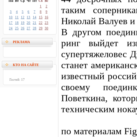
Пн
Вт
Ср
Чт
Пт
Сб
Вс
1
2
таким соперник
3
4
5
6
7
8
9
10
11
12
13
14
15
16
Николай Валуев и
17
18
19
20
21
22
23
24
25
26
27
28
29
30
В другом поединк
ринг выйдет из
РЕКЛАМА
супертяжеловес Д
станет американс
КТО НА САЙТЕ
известный россий
Гостей: 17
своему поедин
Поветкина, кото
техническим нока
по материалам Fi