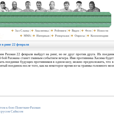
Зал Славы
|
Аналитика
|
Рейтинги
|
Видео
|
Фото
|
Новости
MMA
|
Интервью
|
Репортажи
|
Опросы
|
Комментарии
 в ринг 22 февраля
м Рахман 22 февраля выйдут на ринг, но не друг против друга. Их поедин
 бой Рахмана станет главным событием вечера. Имя противника Хасима будет
ать поединки будущих противников в одном шоу, можно предположить, что в
ятый поединок после того, как на некоторое время из-за травмы головного мозг
том к бою Поветкин-Рахман
аурусом Сайксом