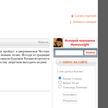
Сделать стартовой
Добавить в закладки
Новости
ки пройдут в американском Честере
 названо позже. Исходя из традиции
 скором будущем Рахман встретится
а ему запретили выходить на ринг.
ОПРОС НА САЙТЕ
С кем драться Кличко?
Берман Стиверн
Кубрат Пулев
Александр Поветкин