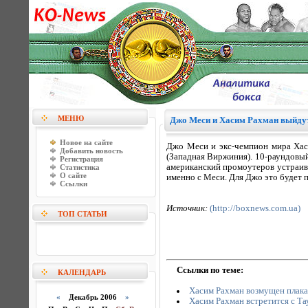
МЕНЮ
Джо Меси и Хасим Рахман выйдут
Новое на сайте
Джо Меси и экс-чемпион мира Хаси
Добавить новость
(Западная Виржиния). 10-раундовый
Регистрация
американский промоутеров устраив
Статистика
О сайте
именно с Меси. Для Джо это будет п
Ссылки
Источник:
(http://boxnews.com.ua)
ТОП СТАТЬИ
Ссылки по теме:
КАЛЕНДАРЬ
Хасим Рахман возмущен плака
«
Декабрь 2006
»
Хасим Рахман встретится с Т