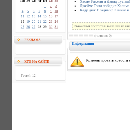
Пн
Вт
Ср
Чт
Пт
Сб
Вс
Хасим Рахман и Дэвид Туа вый
Джеймс Тони победил Хасима Р
1
2
3
Кадр дня: Владимир Кличко и
4
5
6
7
8
9
10
11
12
13
14
15
16
17
18
19
20
21
22
23
24
Уважаемый посетитель вы вошли на сай
25
26
27
28
29
30
31
(голосов: 0)
РЕКЛАМА
Информация
Комментировать новости н
КТО НА САЙТЕ
Гостей: 12