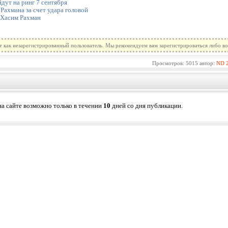
дут на ринг 7 сентября
ахмана за счет удара головой
 Хасим Рахман
т как незарегистрированный пользователь. Мы рекомендуем вам зарегистрироваться либо во
Просмотров: 5015 автор:
ND
а сайте возможно только в течении
10
дней со дня публикации.