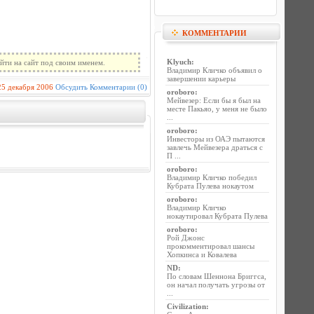
КОММЕНТАРИИ
Klyuch
:
йти на сайт под своим именем.
Владимир Кличко объявил о
завершении карьеры
25 декабря 2006
Обсудить
Комментарии (0)
oroboro
:
Мейвезер: Если бы я был на
месте Пакьяо, у меня не было
...
oroboro
:
Инвесторы из ОАЭ пытаются
завлечь Мейвезера драться с
П ...
oroboro
:
Владимир Кличко победил
Кубрата Пулева нокаутом
oroboro
:
Владимир Кличко
нокаутировал Кубрата Пулева
oroboro
:
Рой Джонс
прокомментировал шансы
Хопкинса и Ковалева
ND
:
По словам Шеннона Бриггса,
он начал получать угрозы от
...
Civilization
: