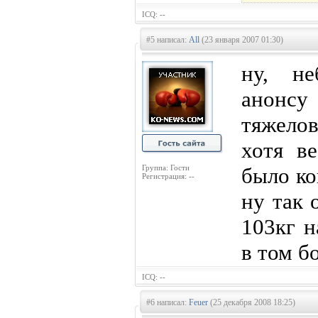
ICQ: --
#5 написал:
All
(23 января 2007 01:30)
ну, не
анонсу
тяжело
хотя в
Группа: Гости
было ко
Регистрация: --
ну так 
103кг н
в том б
ICQ: --
#6 написал:
Feuer
(25 декабря 2008 18:25)