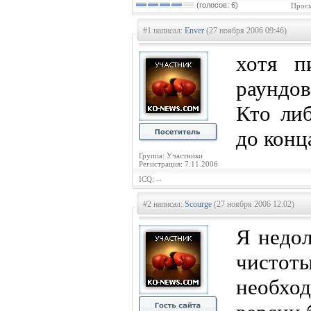
(голосов: 6)
Просм
#1 написал:
Enver
(27 ноября 2006 09:46)
хотя п
раундов
Кто либ
до конц
Группа: Участники
Регистрация: 7.11.2006
ICQ: --
#2 написал:
Scourge
(27 ноября 2006 12:02)
Я недол
чистот
необхо