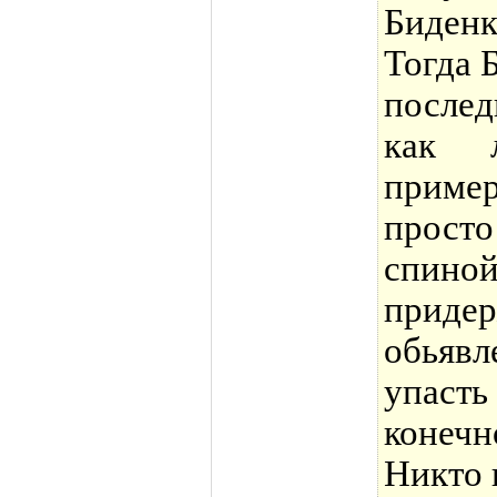
Биденк
Тогда 
послед
как 
приме
прост
спино
придер
обьявл
упасть
конеч
Никто 