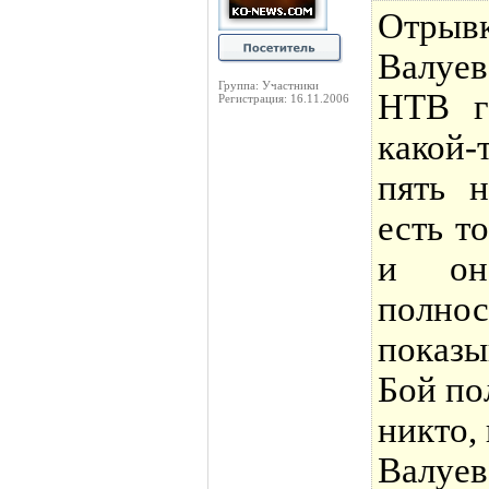
Отрыв
Валуе
Группа: Участники
НТВ г
Регистрация: 16.11.2006
какой-
пять н
есть т
и он
полн
показ
Бой по
никто,
Валуе