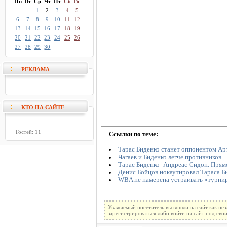
Пн
Вт
Ср
Чт
Пт
Сб
Вс
1
2
3
4
5
6
7
8
9
10
11
12
13
14
15
16
17
18
19
20
21
22
23
24
25
26
27
28
29
30
РЕКЛАМА
КТО НА САЙТЕ
Гостей: 11
Ссылки по теме:
Тарас Биденко станет оппонентом А
Чагаев и Биденко легче противников
Тарас Биденко- Андреас Сидон. Прям
Денис Бойцов нокаутировал Тараса Б
WBA не намерена устраивать «турни
Уважаемый посетитель вы вошли на сайт как не
зарегистрироваться либо войти на сайт под сво