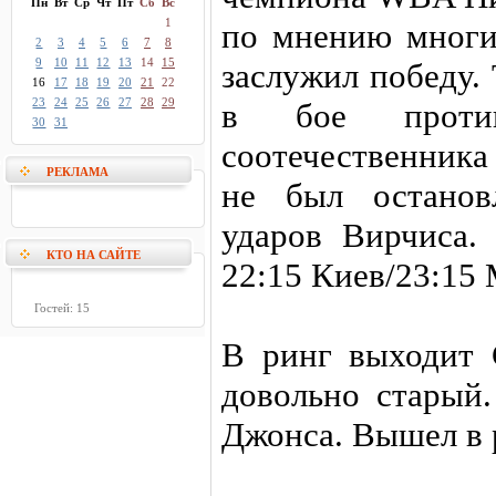
Пн
Вт
Ср
Чт
Пт
Сб
Вс
1
по мнению многи
2
3
4
5
6
7
8
9
10
11
12
13
14
15
заслужил победу.
16
17
18
19
20
21
22
23
24
25
26
27
28
29
в бое против
30
31
соотечественника
РЕКЛАМА
не был останов
ударов Вирчиса.
КТО НА САЙТЕ
22:15 Киев/23:15
Гостей: 15
В ринг выходит 
довольно старый
Джонса. Вышел в 