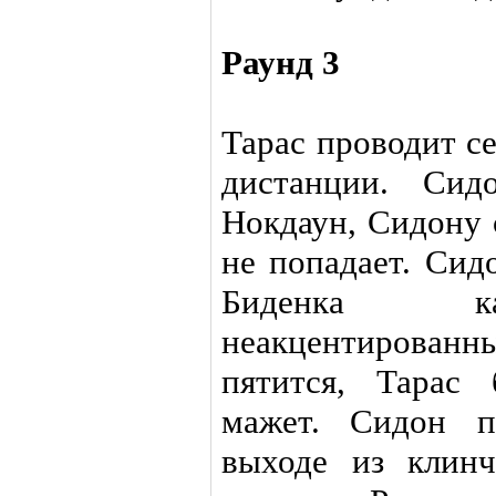
Раунд 3
Тарас проводит с
дистанции. Сид
Нокдаун, Сидону 
не попадает. Сид
Биденка ка
неакцентирован
пятится, Тарас 
мажет. Сидон п
выходе из клин