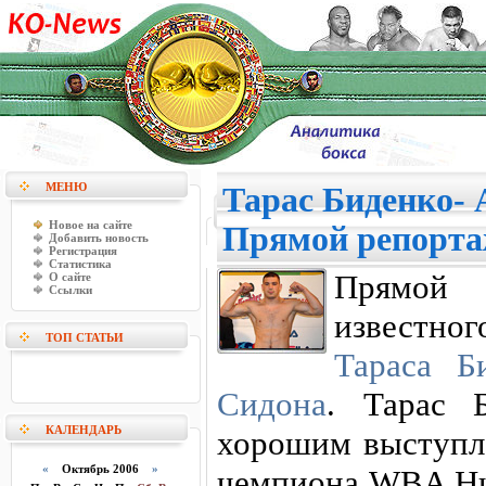
МЕНЮ
Тарас Биденко- 
Новое на сайте
Прямой репорт
Добавить новость
Регистрация
Статистика
Прямой 
О сайте
Ссылки
известног
ТОП СТАТЬИ
Тараса Б
Сидона
. Тарас 
КАЛЕНДАРЬ
хорошим выступл
«
Октябрь 2006
»
чемпиона WBA Ник