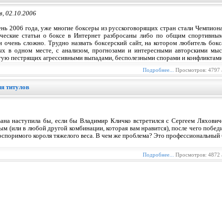
, 02.10.2006
ень 2006 года, уже многие боксеры из русскоговорящих стран стали Чемпион
ические статьи о боксе в Интернет разбросаны либо по общим спортивным
и очень сложно. Трудно назвать боксерский сайт, на котором любитель бо
ых в одном месте, с анализом, прогнозами и интересными авторскими мы
стую пестрящих агрессивными выпадами, бесполезными спорами и конфликтами
Подробнее...
Просмотров: 4797 
я титулов
вана наступила бы, если бы Владимир Кличко встретился с Сергеем Ляхович
м (или в любой другой комбинации, которая вам нравится), после чего побед
споримого короля тяжелого веса. В чем же проблема? Это профессиональный 
Подробнее...
Просмотров: 4872 