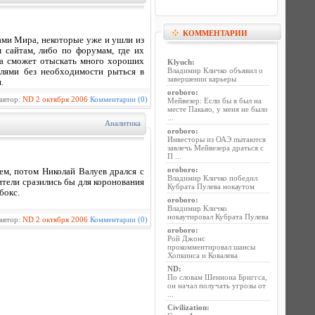
КОММЕНТАРИИ
ами Мира, некоторые уже и ушли из
 сайтам, либо по форумам, где их
кса сможет отыскать много хороших
Klyuch
:
Владимир Кличко объявил о
слями без необходимости рыться в
завершении карьеры
.
oroboro
:
автор:
ND
2 октября 2006
Комментарии (0)
Мейвезер: Если бы я был на
месте Пакьяо, у меня не было
...
Аналитика
oroboro
:
Инвесторы из ОАЭ пытаются
завлечь Мейвезера драться с
П ...
oroboro
:
ем, потом Николай Валуев дрался с
Владимир Кличко победил
ители сразились бы для коронования
Кубрата Пулева нокаутом
бокс.
oroboro
:
Владимир Кличко
нокаутировал Кубрата Пулева
автор:
ND
2 октября 2006
Комментарии (0)
oroboro
:
Рой Джонс
прокомментировал шансы
Хопкинса и Ковалева
ND
:
По словам Шеннона Бриггса,
он начал получать угрозы от
...
Civilization
: