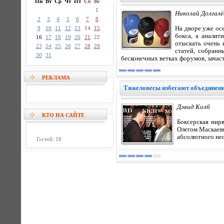
Пн
Вт
Ср
Чт
Пт
Сб
Вс
1
Николай Долгалёв
2
3
4
5
6
7
8
9
10
11
12
13
14
15
На дворе уже ос
бокса, а аналит
16
17
18
19
20
21
22
отыскать очень 
23
24
25
26
27
28
29
статей, собранн
30
31
бесконечных ветках форумов, зача
РЕКЛАМА
Тяжеловесы избегают объединени
Дэвид Колб
КТО НА САЙТЕ
Боксерская нир
Олегом Маскаевы
абсолютного нео
Гостей: 18