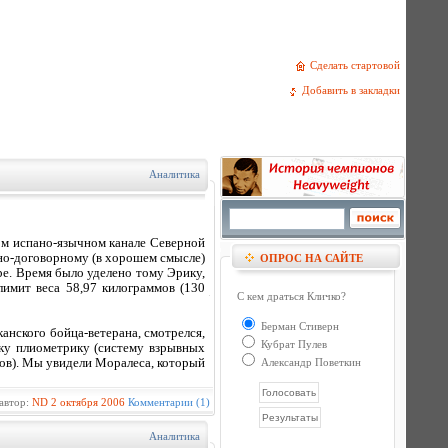
Сделать стартовой
Добавить в закладки
Аналитика
ом испано-язычном канале Северной
нно-договорному (в хорошем смысле)
ОПРОС НА САЙТЕ
тре. Время было уделено тому Эрику,
лимит веса 58,97 килограммов (130
С кем драться Кличко?
Берман Стиверн
анского бойца-ветерана, смотрелся,
Кубрат Пулев
шку плиометрику (систему взрывных
ров). Мы увидели Моралеса, который
Александр Поветкин
автор:
ND
2 октября 2006
Комментарии (1)
Аналитика