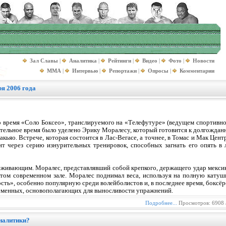
Зал Славы
|
Аналитика
|
Рейтинги
|
Видео
|
Фото
|
Новости
MMA
|
Интервью
|
Репортажи
|
Опросы
|
Комментарии
я 2006 года
во время «Соло Боксео», транслируемого на «Телефутуре» (ведущем спортивн
ительное время было уделено Эрику Моралесу, который готовится к долгожда
кьяо. Встрече, которая состоится в Лас-Вегасе, а точнее, в Томас и Мак Цен
т через серию изнурительных тренировок, способных загнать его опять в 
еживающим. Моралес, представлявший собой крепкого, держащего удар мексик
 этом современном зале. Моралес поднимал веса, используя на полную кату
ость», особенно популярную среди волейболистов и, в последнее время, боксё
ременных, основополагающих для выносливости упражнений.
Подробнее...
Просмотров: 6908 
аналитики?