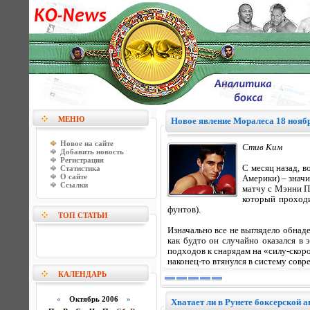
МЕНЮ
Новое явление Моралеса 18 ноябр
Новое на сайте
Стив Ким
Добавить новость
Регистрация
С месяц назад, 
Статистика
О сайте
Америки) – знач
Ссылки
матчу с Мэнни Па
который проходи
фунтов).
ТОП СТАТЬИ
Изначально все не выглядело обнад
как будто он случайно оказался в
подходов к снарядам на «силу-скор
наконец-то втянулся в систему сов
КАЛЕНДАРЬ
«
Октябрь 2006
»
Хватает ли в Рунете боксерской 