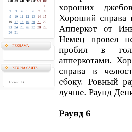
Пн
Вт
Ср
Чт
Пт
Сб
Вс
хороших джебо
1
2
3
4
5
6
7
8
Хороший справа 
9
10
11
12
13
14
15
16
17
18
19
20
21
22
Апперкот от Инк
23
24
25
26
27
28
29
30
31
Немец провел не
РЕКЛАМА
пробил в гол
апперкотами. Хо
справа в челюс
КТО НА САЙТЕ
сбоку. Ровный р
Гостей: 13
лучше. Раунд Ден
Раунд 6