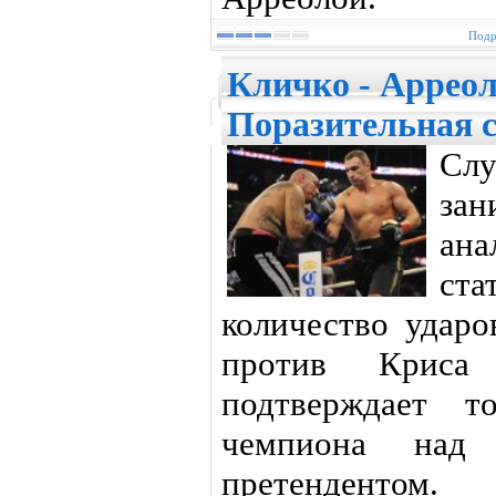
Подр
Кличко - Арреол
Поразительная 
Сл
за
ан
ст
количество удар
против Криса 
подтверждает т
чемпиона над
претендентом.