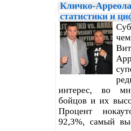
Кличко-Арреола
статистики и ци
Суб
че
Вит
Ар
су
ред
интерес, во мн
бойцов и их высо
Процент нокаут
92,3%, самый вы