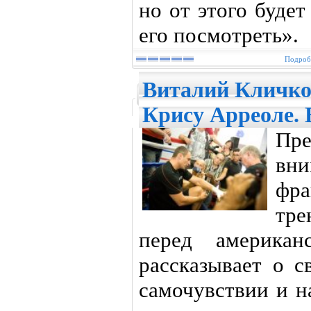
но от этого буде
его посмотреть».
Подробн
Виталий Кличко 
Крису Арреоле. 
Пр
вни
фр
тре
перед американ
рассказывает о с
самочувствии и н