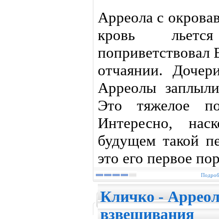
Арреола с окрова
кровь льетс
поприветствовал 
отчаянии. Дочер
Арреолы заплыли
Это тяжелое по
Интересно, нас
будущем такой п
это его первое по
Подробн
Кличко - Арреол
взвешивания