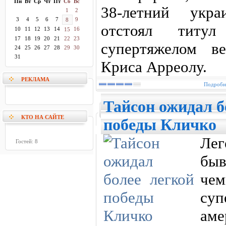
Пн
Вт
Ср
Чт
Пт
Сб
Вс
38-летний укр
1
2
3
4
5
6
7
9
8
отстоял тит
10
11
12
13
14
16
15
17
18
19
20
21
22
23
супертяжелом ве
24
25
26
27
28
29
30
31
Криса Арреолу.
РЕКЛАМА
Подробне
Тайсон ожидал б
КТО НА САЙТЕ
победы Кличко
Ле
Гостей: 8
бы
ч
су
ам