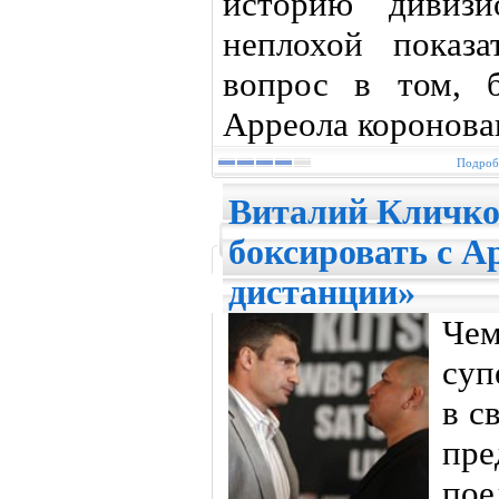
историю дивиз
неплохой показ
вопрос в том, 
Арреола коронова
Подробн
Виталий Кличко:
боксировать с А
дистанции»
Ч
суп
в с
пре
пое