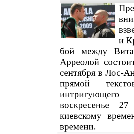
Пр
вни
взв
и К
бой между Вита
Арреолой состоит
сентября в Лос-А
прямой текст
интригующего
воскресенье 27
киевскому време
времени.