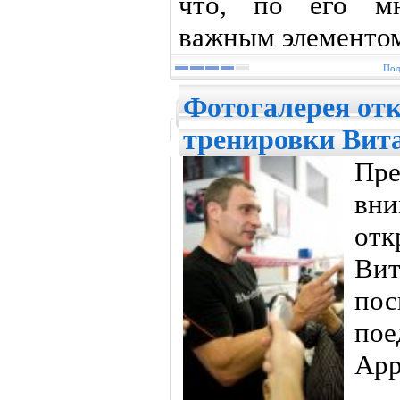
что, по его мн
важным элементом
Под
Фотогалерея от
тренировки Вит
Пр
вн
от
В
пос
по
Арр