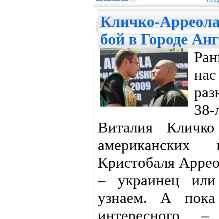
Подр
Кличко-Арреола
бой в Городе Ан
Ран
нас
раз
38
Виталия Кличко
американских и
Кристобаля Аррео
– украинец или
узнаем. А пока
интересного 