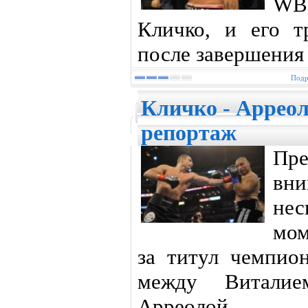
WB
Кличко, и его т
после завершения
Подр
Кличко - Арреол
репортаж
Пр
вн
не
мом
за титул чемпи
между Витали
Арреолой.