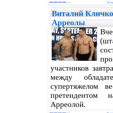
Подр
Виталий Кличко
Арреолы
Вч
(ш
со
пр
участников завтр
между облада
супертяжелом в
претендентом 
Арреолой.