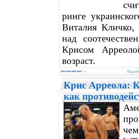
счи
ринге украинско
Виталия Кличко,
над соотечестве
Крисом Арреолой
возраст.
Подробн
Крис Арреола: 
как противодейс
Аме
пр
че