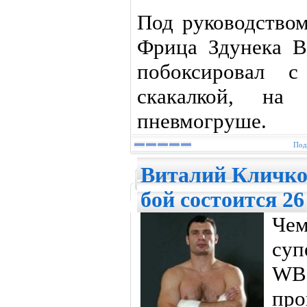
Под руководством
Фрица Здунека В
побоксировал с
скакалкой, н
пневмогруше.
Под
Виталий Кличко 
бой состоится 26
Ч
суп
WBC
про