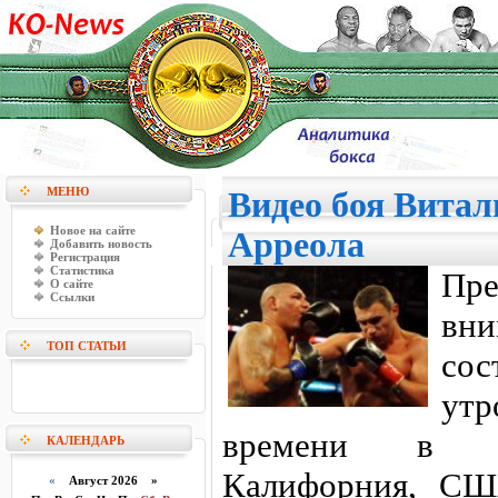
МЕНЮ
Видео боя Витал
Новое на сайте
Арреола
Добавить новость
Регистрация
Статистика
Пр
О сайте
Ссылки
вн
ТОП СТАТЬИ
сос
ут
времени в Ло
КАЛЕНДАРЬ
Калифорния, СШ
«
Август 2026 »