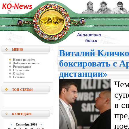
МЕНЮ
Виталий Кличко:
Новое на сайте
боксировать с А
Добавить новость
Регистрация
Статистика
дистанции»
О сайте
Ссылки
Ч
ТОП СТАТЬИ
суп
в с
пре
КАЛЕНДАРЬ
пое
«
Сентябрь 2009
»