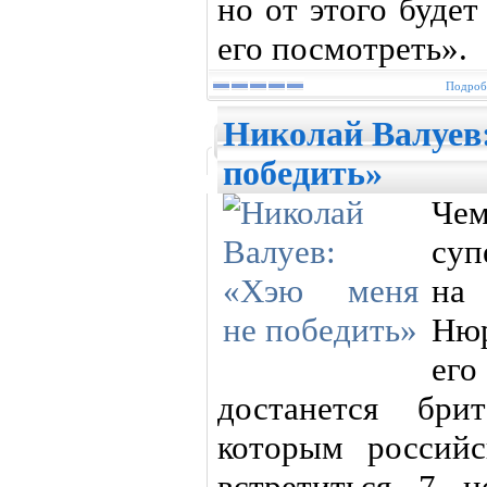
но от этого буде
его посмотреть».
Подробн
Николай Валуев:
победить»
Ч
суп
на
Нюр
ег
достанется бр
которым российс
встретиться 7 