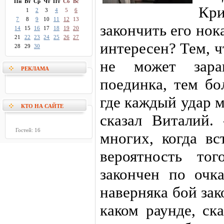
Пн
Вт
Ср
Чт
Пт
Сб
Вс
Кри
1
2
3
4
5
6
7
8
9
10
11
12
13
закончить его нок
14
15
16
17
18
19
20
21
22
23
24
25
26
27
интересен? Тем, ч
28
29
30
не может заран
РЕКЛАМА
поединка, тем бо
где каждый удар 
КТО НА САЙТЕ
сказал Виталий
Гостей: 16
многих, когда вс
вероятность то
закончен по очк
наверняка бой зак
каком раунде, ск