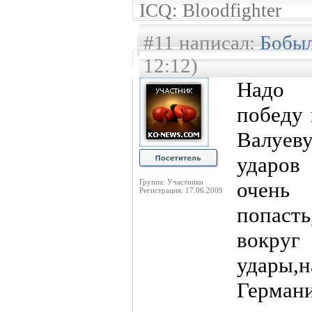
ICQ: Bloodfighter
#11 написал:
Бобыл
12:12)
Надо 
победу 
Валуев
ударов
Группа: Участники
очен
Регистрация: 17.06.2009
попаст
вокру
удары,н
Герм