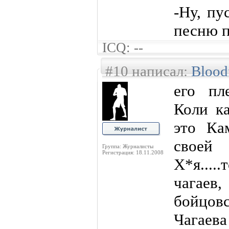
-Ну, пу
песню 
ICQ: --
#10 написал:
Blood
его пл
Коли ка
это Ка
своей
Группа: Журналисты
Регистрация: 18.11.2008
Х*я....
чагае
бойцов
Чагаева