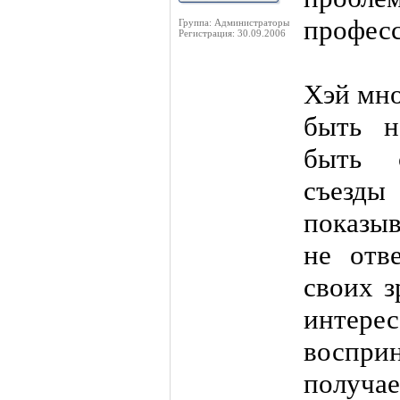
профес
Группа: Администраторы
Регистрация: 30.09.2006
Хэй мно
быть н
быть 
съезды
показыв
не отв
своих з
инте
воспр
получае