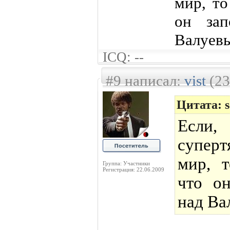
мир, то
он зап
Валуев
ICQ: --
#9 написал:
vist
(23
Цитата: s
Если
суперт
мир, т
Группа: Участники
Регистрация: 22.06.2009
что о
над Ва