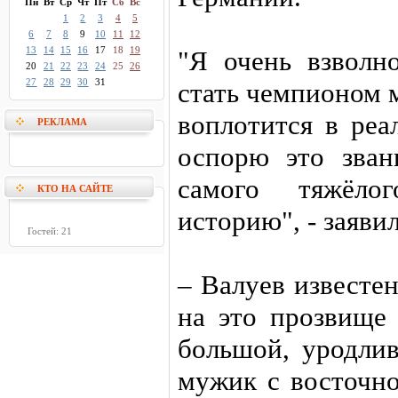
Пн
Вт
Ср
Чт
Пт
Сб
Вс
1
2
3
4
5
6
7
8
9
10
11
12
13
14
15
16
17
18
19
"Я очень взволн
20
21
22
23
24
25
26
27
28
29
30
31
стать чемпионом 
воплотится в реа
РЕКЛАМА
оспорю это зван
самого тяжёл
КТО НА САЙТЕ
историю", - заяви
Гостей: 21
– Валуев известен
на это прозвище 
большой, уродли
мужик с восточно