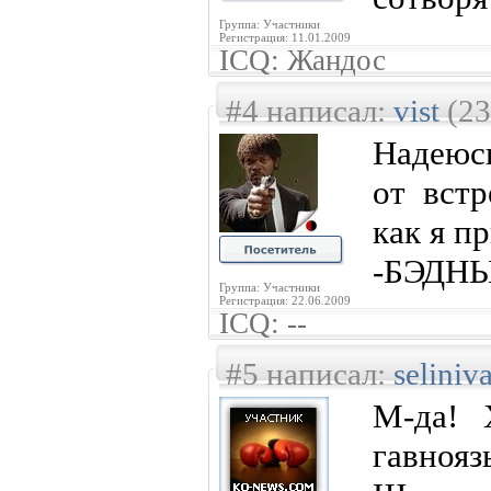
Группа: Участники
Регистрация: 11.01.2009
ICQ: Жандос
#4 написал:
vist
(23
Надеюсь
от встр
как я п
-БЭДНЫ
Группа: Участники
Регистрация: 22.06.2009
ICQ: --
#5 написал:
seliniv
М-да! 
гавноязы