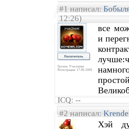
#1 написал:
Бобыл
12:26)
все мож
и перег
конт
лучше:
Группа: Участники
намног
Регистрация: 17.06.2009
про
Велико
ICQ: --
#2 написал:
Krende
Хэй ду