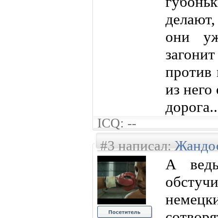
губонь
делают,
они уж
загони
против 
из него
дорога...
ICQ: --
#3 написал:
Жандо
А ведь
обстучи
немецки
сотворя