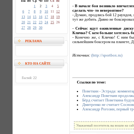
Пн
Вт
Ср
Чт
Пт
Сб
Вс
- В начале боя возникло впечатле
1
2
3
4
5
сделать что- то невероятное?
6
7
8
9
10
11
12
- Думаю, продлись бой 12 раундов, 
13
14
15
16
17
18
19
тут же добить. Давно не боксировал
20
21
22
23
24
25
26
27
28
29
30
- Сейчас идут оживленные диск
Кличко? С кем больше хотелось б
- Конечно же, с Кличко! С ним бы
РЕКЛАМА
сильнейшим боксером на планете, Д
Источник:
(http://sportbox.ru)
КТО НА САЙТЕ
Гостей: 22
Ссылки по теме:
Поветкин - Эстрада: коммента
Александр Поветкин продолжа
Бёрд считает Поветкина буд
Дмитренко не считает Соснов
Александр Рогозин, первый тр
Уважаемый посетитель вы вошли на сай