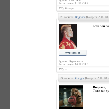
Группа: Участники
Регистрация: 11.01.2009
ICQ: Жандос
#3 написал:
Водолей
(6 апреля 2009 18:
если бой по
Группа: Журналисты
Регистрация: 14.10.2007
ICQ: --
#4 написал:
Жандос
(6 апреля 2009 18:5
Водолей
,
Тоже так д