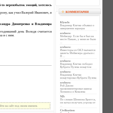
й-то переизбыток эмоций, хотелось
КОММЕНТАРИИ
орону, как учил Валерий Иванович, и
Klyuch
:
ксандра Димитренко и Владимира
Владимир Кличко объявил о
завершении карьеры
егодняшний день Володя считается
oroboro
:
а и с ним.
Мейвезер: Если бы я был на
месте Пакьяо, у меня не было
...
oroboro
:
Инвесторы из ОАЭ пытаются
завлечь Мейвезера драться с
П ...
oroboro
:
Владимир Кличко победил
Кубрата Пулева нокаутом
oroboro
:
Владимир Кличко
нокаутировал Кубрата Пулева
oroboro
:
Рой Джонс
прокомментировал шансы
Хопкинса и Ковалева
ND
:
По словам Шеннона Бриггса,
он начал получать угрозы от
...
йти на сайт под своим именем.
Civilization
: