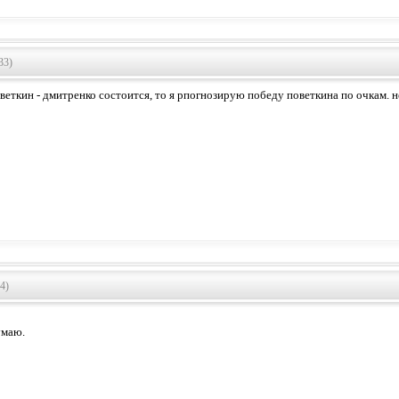
33)
веткин - дмитренко состоится, то я рпогнозирую победу поветкина по очкам. н
4)
умаю.