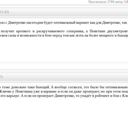
Просмотров: 2789 автор:
L
15:45)
раз с Дмитренко насегодня будет оптимальный вариант как для Дмитренко, так 
получит крепкого и раскручиваемого соперника, а Поветкин двухметров
 свои силы и возможности в бою перед тем как лезть на более мощного и бьющ
1)
 тоже довольно таки бьющий. А вообще согласен, это было бы оптимальным в
 Кличко у Поветкина уже в кармане и если он даже проиграет, но при этом пок
 его карьере. А если он проиграет Диметренко, то упадёт в рейтинге и боя с Кл