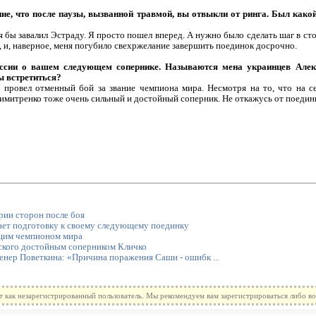
ние, что после паузы, вызванной травмой, вы отвыкли от ринга. Был како
я бы завалил Эстраду. Я просто пошел вперед. А нужно было сделать шаг в ст
, и, наверное, меня погубило свехржелание завершить поединок досрочно.
уссии о вашем следующем сопернике. Называются мена украинцев Але
ы встретиться?
 провел отменный бой за звание чемпиона мира. Несмотря на то, что на с
имитренко тоже очень сильный и достойный соперник. Не откажусь от поединк
рии сторон после боя
ет подготовку к своему следующему поединку
ущим чемпионом мира
ского достойным соперником Кличко
енер Поветкина: «Причина поражения Саши - ошибк ...
т как незарегистрированный пользователь. Мы рекомендуем вам зарегистрироваться либо во