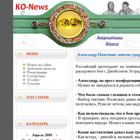
МЕНЮ
Александр Поветкин: многие уда
Новое на сайте
Российский претендент на чемпион
Добавить новость
раундового боя с Джейсоном Эстрад
Регистрация
Статистика
О сайте
- Александр, на пресс-конференции
Ссылки
- Нужно не заводиться и держать себ
- Что было самым сложным в это
ТОП СТАТЬИ
- Выбор тактики. Поскольку давно н
получались. Руки не летели, как надо
- Как почувствовали, что в бою п
- В принципе, весь поединок прохо
повторять впредь. Может в какие-то
КАЛЕНДАРЬ
- Какие наставления давал ваш т
«
Апрель 2009
»
- Как всегда, - двигайся, вызывай, в