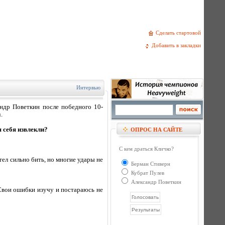
Сделать стартовой
Добавить в закладки
Интервью
ндр Поветкин после победного 10-
.
я себя извлекли?
ОПРОС НА САЙТЕ
С кем драться Кличко?
тел сильно бить, но многие удары не
Берман Стиверн
Кубрат Пулев
Александр Поветкин
 Свои ошибки изучу и постараюсь не