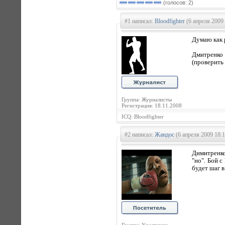
(голосов: 2)
#1 написал:
Bloodfighter
(6 апреля 2009 
Думаю как 
Дмитренко 
(проверить
Группа: Журналисты
Регистрация: 18.11.2008
ICQ: Bloodfighter
#2 написал:
Жандос
(6 апреля 2009 18:1
Димитренко
"но". Бой с
будет шаг в