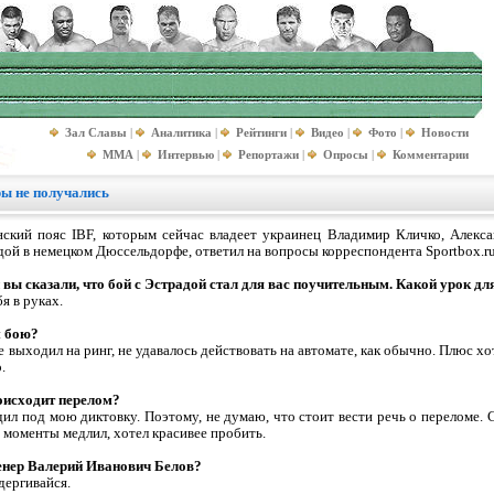
Зал Славы
|
Аналитика
|
Рейтинги
|
Видео
|
Фото
|
Новости
MMA
|
Интервью
|
Репортажи
|
Опросы
|
Комментарии
ры не получались
ский пояс IBF, которым сейчас владеет украинец Владимир Кличко, Алекса
ой в немецком Дюссельдорфе, ответил на вопросы корреспондента Sportbox.ru
 вы сказали, что бой с Эстрадой стал для вас поучительным. Какой урок дл
я в руках.
м бою?
е выходил на ринг, не удавалось действовать на автомате, как обычно. Плюс хо
.
роисходит перелом?
дил под мою диктовку. Поэтому, не думаю, что стоит вести речь о переломе.
 моменты медлил, хотел красивее пробить.
ренер Валерий Иванович Белов?
ыдергивайся.