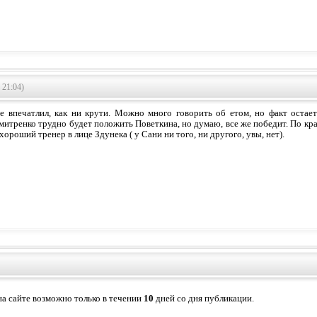
 21:04)
е впечатлил, как ни крути. Можно много говорить об етом, но факт остае
итренко трудно будет положить Поветкина, но думаю, все же победит. По край
 хороший тренер в лице Здунека ( у Сани ни того, ни другого, увы, нет).
а сайте возможно только в течении
10
дней со дня публикации.