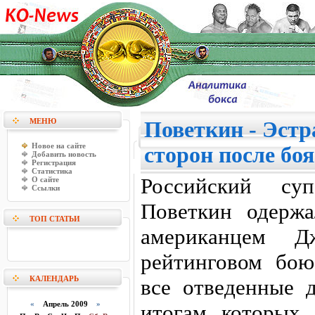
МЕНЮ
Поветкин - Эстр
Новое на сайте
сторон после боя
Добавить новость
Регистрация
Статистика
Российский суп
О сайте
Ссылки
Поветкин одерж
ТОП СТАТЬИ
американцем Д
рейтинговом бою
КАЛЕНДАРЬ
все отведенные д
«
Апрель 2009
»
итогам которых 