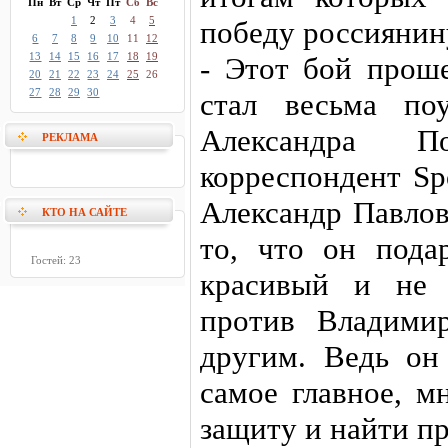
Пн
Вт
Ср
Чт
Пт
Сб
Вс
1
2
3
4
5
победу россиянину 
6
7
8
9
10
11
12
13
14
15
16
17
18
19
- Этот бой прош
20
21
22
23
24
25
26
27
28
29
30
стал весьма по
Александра По
РЕКЛАМА
корреспондент Sp
Александр Павлов
КТО НА САЙТЕ
то, что он пода
Гостей: 23
красивый и не 
против Владими
другим. Ведь он
самое главное, м
защиту и найти пр