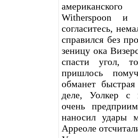
американског
Witherspoon и 
согласитесь, нем
справился без пр
зеницу ока Визер
спасти угол, т
пришлось помуч
обманет быстрая
деле, Уолкер с 
очень предприим
наносил удары м
Арреоле отсчитали