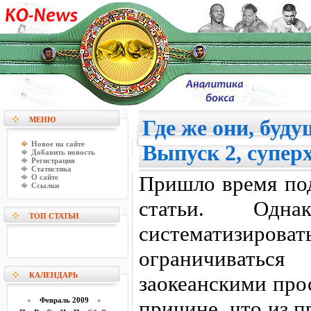
МЕНЮ
Где же они, буд
Новое на сайте
Выпуск 2, супер
Добавить новость
Регистрация
Статистика
Пришло время под
О сайте
Ссылки
статьи. Одна
ТОП СТАТЬИ
систематизиров
ограничиваться
КАЛЕНДАРЬ
заокеанскими про
«
Февраль 2009
»
причине, что из 