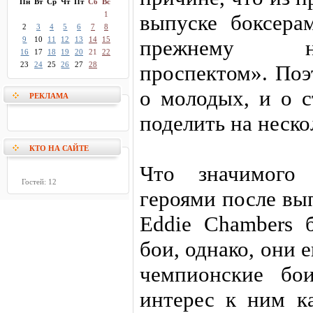
Пн
Вт
Ср
Чт
Пт
Сб
Вс
1
выпуске боксера
2
3
4
5
6
7
8
9
10
11
12
13
14
15
прежнему н
16
17
18
19
20
21
22
23
24
25
26
27
28
проспектом». Поэ
о молодых, и о с
РЕКЛАМА
поделить на неско
КТО НА САЙТЕ
Что значимого
Гостей: 12
героями после вы
Eddie Chambers 
бои, однако, они 
чемпионские бо
интерес к ним ка