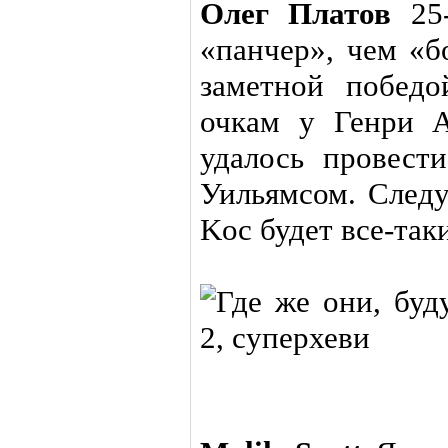
Олег Платов
25-
«панчер», чем «б
заметной побед
очкам у Генри А
удалось провест
Уильямсом. След
Koc будет все-так