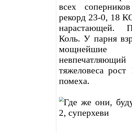
всех сопернико
рекорд 23-0, 18 
нарастающей. П
Коль. У парня вз
мощнейшие
невпечатляющ
тяжеловеса рост 
помеха.