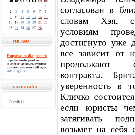
Пн
Вт
Ср
Чт
Пт
Сб
Вс
1
согласован в бл
2
3
4
5
6
7
8
9
10
11
12
13
14
15
словам Хэя, с
16
17
18
19
20
21
22
23
24
25
26
27
28
условиям пров
достигнуто уже д
РЕКЛАМА
все зависит от 
Https://auto-diagnost.ru
https://auto-diagnost.ru
продолжают с
комплексная компьютерная
диагностика авто audi ауди.
auto-diagnost.ru
контракта. Бри
уверенность в т
КТО НА САЙТЕ
Кличко состоится
Гостей: 14
если юристы че
затягивать под
возьмет на себя 