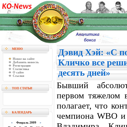
МЕНЮ
Дэвид Хэй: «С п
Новое на сайте
Кличко все реш
Добавить новость
Регистрация
Статистика
десять дней»
О сайте
Ссылки
Бывший абсолю
ТОП СТАТЬИ
первом тяжелом 
полагает, что ко
КАЛЕНДАРЬ
чемпиона WBO и 
«
Февраль 2009
»
Владимира Клич