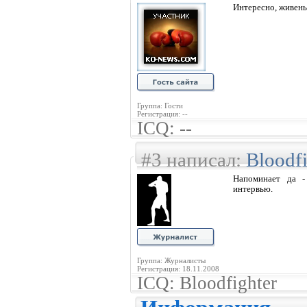
Интересно, живень
Группа: Гости
Регистрация: --
ICQ: --
#3 написал:
Bloodfi
Напоминает да - 
интервью.
Группа: Журналисты
Регистрация: 18.11.2008
ICQ: Bloodfighter