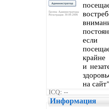
пос
востреб
Группа: Администраторы
Регистрация: 30.09.2006
вниман
постоя
если
посещ
крайне 
и незат
здоровь
на сайт"
ICQ: --
Информация