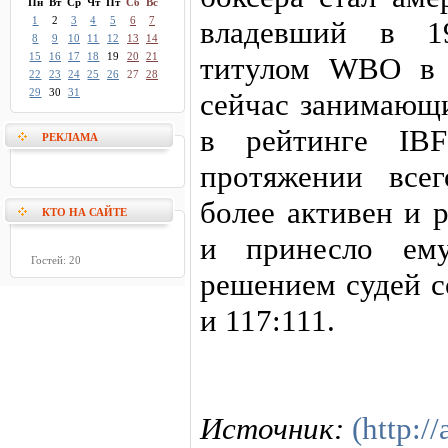
Пн
Вт
Ср
Чт
Пт
Сб
Вс
1
2
3
4
5
6
7
владевший в 1
8
9
10
11
12
13
14
15
16
17
18
19
20
21
титулом WBO в 
22
23
24
25
26
27
28
29
30
31
сейчас занимающ
в рейтинге IB
РЕКЛАМА
протяжении все
более активен и р
КТО НА САЙТЕ
и принесло ему
Гостей: 20
решением судей с
и 117:111.
Источник:
(http://