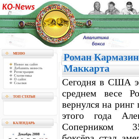
МЕНЮ
Роман Кармазин
Новое на сайте
Маккарта
Добавить новость
Регистрация
Статистика
Сегодня в США э
О сайте
Ссылки
среднем весе Р
ТОП СТАТЬИ
вернулся на ринг
этого года Але
КАЛЕНДАРЬ
Соперником 35
«
Декабрь 2008
»
боксёра стал аме