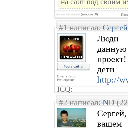
на сайт под своим и
(голосов: 0)
Прос
#1 написал:
Сергей
Люди п
данную
проект!
дети
Группа: Гости
http://
Регистрация: --
ICQ: --
#2 написал:
ND
(22
Сергей
вашем 