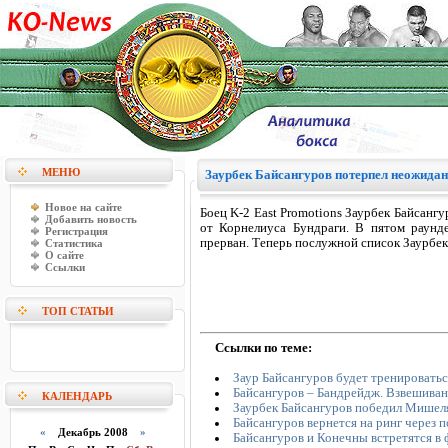
МЕНЮ
Заурбек Байсангуров потерпел неожида
Новое на сайте
Боец K-2 East Promotions Заурбек Байсанг
Добавить новость
от Корнелиуса Бундраги. В пятом раунд
Регистрация
прерван. Теперь послужной список Заурбека
Статистика
О сайте
Ссылки
ТОП СТАТЬИ
Ссылки по теме:
Заур Байсангуров будет тренироватьс
Байсангуров – Бандрейдж. Взвешиван
КАЛЕНДАРЬ
Заурбек Байсангуров победил Мишел
Байсангуров вернется на ринг через п
«
Декабрь 2008
»
Байсангуров и Конечны встретятся в 