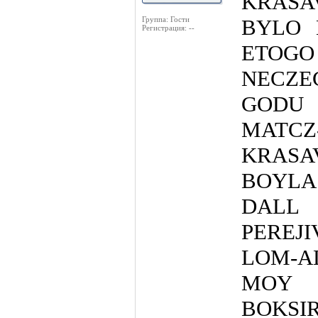
KRAS
Группа: Гости
BYLO 
Регистрация: --
ETO
NECZE
GODU
MAT
KRAS
BOYL
DALL
PEREJ
LOM-A
MOY 
BOKS