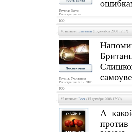
ошибка
Группа: Гости
Регистрация: --
ICQ: --
#6 написал:
Бывалый
(15 декабря 2008 12:37)
Напо
Брита
Слиш
самоуве
Группа: Участники
Регистрация: 5.12.2008
ICQ: --
#7 написал:
Вася
(15 декабря 2008 17:39)
А како
против