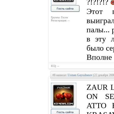
?!?!?!?
Этот 
Группа: Гости
выигра
Регистрация: --
палы...
в эту 
было се
Вполне 
ICQ: --
#8 написал:
Usman Gaysultanov
(22 декабря 200
ZAUR 
ON SE
ATTO 