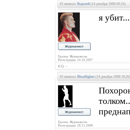
#2 написал:
Водолей
(14 декабря 2008 09:24)
я убит..
Группа: Журналисты
Регистрация: 14.10.2007
ICQ: --
#3 написал:
Bloodfighter
(14 декабря 2008 18:26
Похоро
толком
преднап
Группа: Журналисты
Регистрация: 18.11.2008