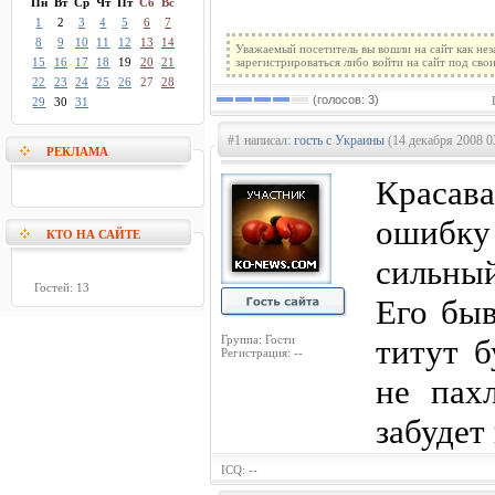
Пн
Вт
Ср
Чт
Пт
Сб
Вс
1
2
3
4
5
6
7
8
9
10
11
12
13
14
Уважаемый посетитель вы вошли на сайт как не
15
16
17
18
19
20
21
зарегистрироваться либо войти на сайт под сво
22
23
24
25
26
27
28
(голосов: 3)
29
30
31
#1 написал:
гость с Украины
(14 декабря 2008 0
РЕКЛАМА
Красава
ошибку 
КТО НА САЙТЕ
сильный
Гостей: 13
Его бы
Группа: Гости
титут б
Регистрация: --
не пах
забудет 
ICQ: --