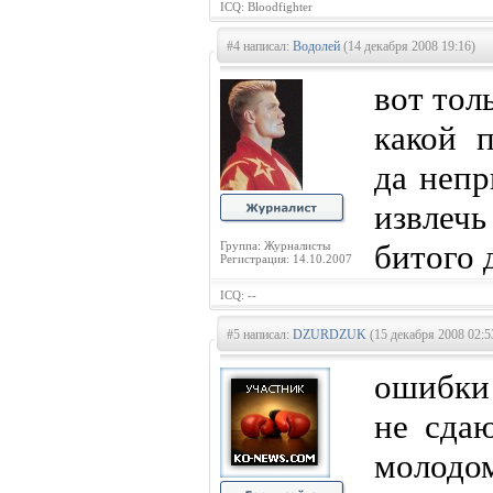
ICQ: Bloodfighter
#4 написал:
Водолей
(14 декабря 2008 19:16)
вот толь
какой п
да непр
извлечь
битого 
Группа: Журналисты
Регистрация: 14.10.2007
ICQ: --
#5 написал:
DZURDZUK
(15 декабря 2008 02:5
ошибки
не сдаю
молод