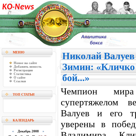
МЕНЮ
Николай Валуев
Новое на сайте
Зимин: «Кличко
Добавить новость
Регистрация
Статистика
бой...»
О сайте
Ссылки
Чемпион ми
ТОП СТАТЬИ
супертяжелом в
Валуев и его т
КАЛЕНДАРЬ
уверены в побед
«
Декабрь 2008
»
Владимира Кли