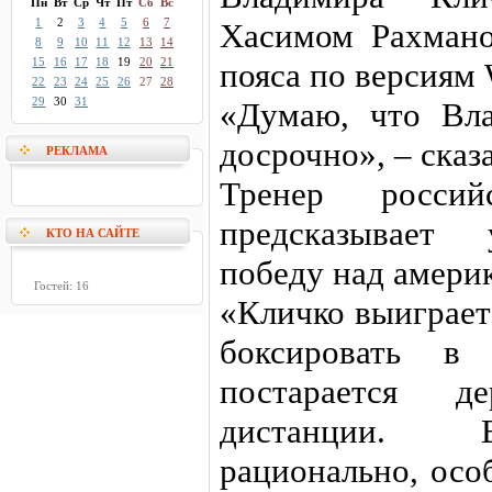
Пн
Вт
Ср
Чт
Пт
Сб
Вс
1
2
3
4
5
6
7
Хасимом Рахмано
8
9
10
11
12
13
14
15
16
17
18
19
20
21
пояса по версиям
22
23
24
25
26
27
28
29
30
31
«Думаю, что Вл
досрочно», – сказ
РЕКЛАМА
Тренер россий
предсказывает 
КТО НА САЙТЕ
победу над амери
Гостей: 16
«Кличко выиграет
боксировать в
постарается д
дистанции. В
рационально, осо