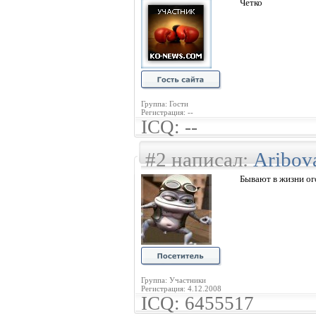
Четко
Группа: Гости
Регистрация: --
ICQ: --
#2 написал:
Aribov
Бывают в жизни ог
Группа: Участники
Регистрация: 4.12.2008
ICQ: 6455517