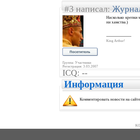
#3 написал:
Журна
Насколько крепки м
ни хамства.)
--------------------
King Arthur!
Группа: Участники
Регистрация: 3.03.2007
ICQ: --
Информация
Комментировать новости на сайте
KO