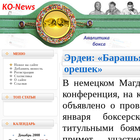
МЕНЮ
Эрдеи: «Барашь
Новое на сайте
орешек»
Добавить новость
Регистрация
Статистика
В немецком Магде
О сайте
Ссылки
конференция, на 
ТОП СТАТЬИ
объявлено о пров
января боксер
КАЛЕНДАРЬ
титульными боя
«
Декабрь 2008
»
примет участи