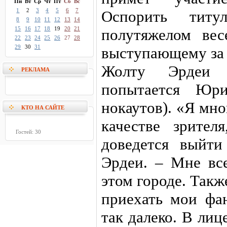
Пн
Вт
Ср
Чт
Пт
Сб
Вс
1
2
3
4
5
6
7
Оспорить тит
8
9
10
11
12
13
14
15
16
17
18
19
20
21
полутяжелом вес
22
23
24
25
26
27
28
29
30
31
выступающему за 
Жолту Эрдеи (
РЕКЛАМА
попытается Юри
нокаутов). «Я мно
КТО НА САЙТЕ
качестве зрител
Гостей: 30
доведется выйти
Эрдеи. – Мне все
этом городе. Такж
приехать мои фа
так далеко. В ли