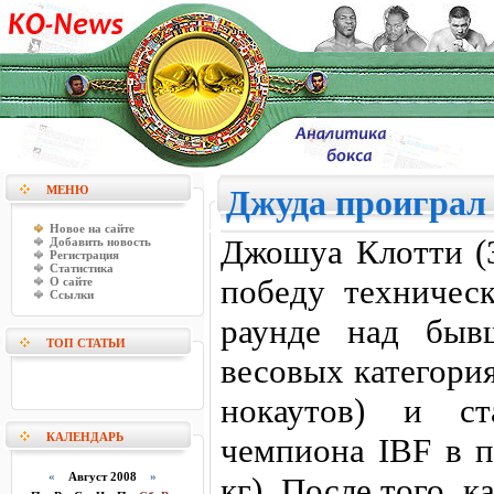
МЕНЮ
Джуда проиграл
Новое на сайте
Джошуа Клотти (3
Добавить новость
Регистрация
Статистика
победу техничес
О сайте
Ссылки
раунде над быв
ТОП СТАТЬИ
весовых категори
нокаутов) и ст
КАЛЕНДАРЬ
чемпиона IBF в п
«
Август 2008
»
кг). После того, 