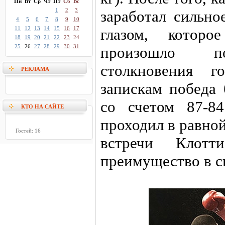
Пн
Вт
Ср
Чт
Пт
Сб
Вс
1
2
3
заработал сильно
4
5
6
7
8
9
10
11
12
13
14
15
16
17
глазом, котор
18
19
20
21
22
23
24
25
26
27
28
29
30
31
произошло по
столкновения г
РЕКЛАМА
запискам победа
со счетом 87-8
КТО НА САЙТЕ
проходил в равной
Гостей: 16
встречи Клотт
преимущество в с