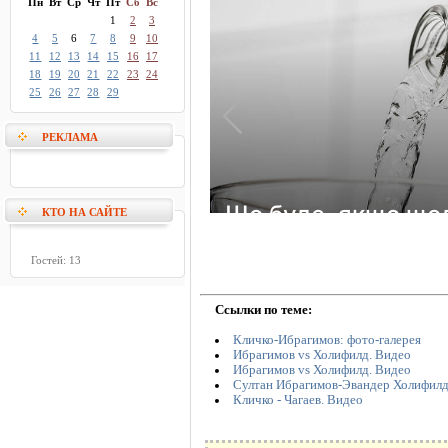
Пн
Вт
Ср
Чт
Пт
Сб
Вс
1
2
3
4
5
6
7
8
9
10
11
12
13
14
15
16
17
18
19
20
21
22
23
24
25
26
27
28
29
РЕКЛАМА
КТО НА САЙТЕ
Гостей: 13
Ссылки по теме:
Кличко-Ибрагимов: фото-галерея
Ибрагимов vs Холифилд. Видео
Ибрагимов vs Холифилд. Видео
Султан Ибрагимов-Эвандер Холифилд
Кличко - Чагаев. Видео