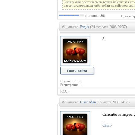
Уважаемый посетитель вы вошли на сайт как не
зарегистрироваться либо войти на сайт под сво
(голосов: 39)
Просмотр
#1 написал:
Рудик
(24 февраля 2008 20:37)
g
Группа: Гости
Регистрация: --
ICQ: --
#2 написал:
Cisco Man
(15 марта 2008 14:36)
Спасибо за видео.
---
Cisco