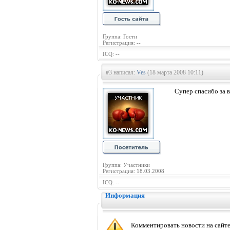
Группа: Гости
Регистрация: --
ICQ: --
#3 написал:
Ves
(18 марта 2008 10:11)
Супер спасибо за в
Группа: Участники
Регистрация: 18.03.2008
ICQ: --
Информация
Комментировать новости на сайте