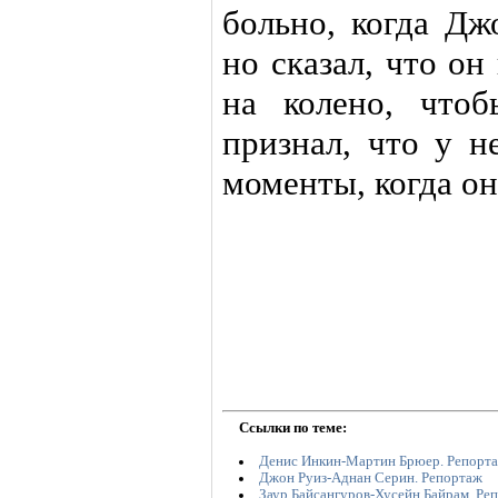
больно, когда Дж
но сказал, что он
на колено, чтоб
признал, что у н
моменты, когда он
Ссылки по теме:
Денис Инкин-Мартин Брюер. Репорт
Джон Руиз-Аднан Серин. Репортаж
Заур Байсангуров-Хусейн Байрам. Ре