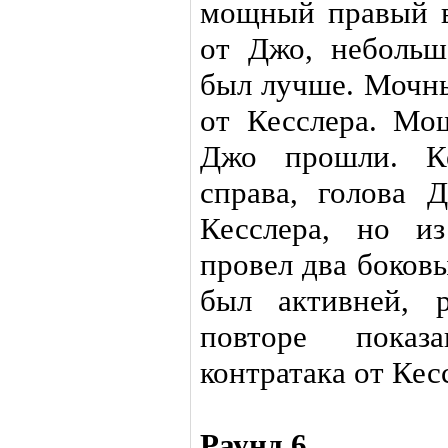
мощный правый в
от Джо, неболь
был лучше. Мочны
от Кесслера. М
Джо прошли. К
справа, голова 
Кесслера, но и
провел два боков
был активней, 
повторе показ
контратака от Кес
Раунд 6