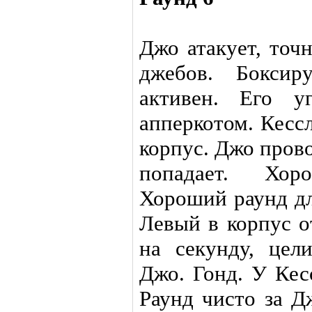
Джо атакует, точ
джебов. Боксир
активен. Его у
апперкотом. Кесс
корпус. Джо пров
попадает. Хор
Хороший раунд дл
Левый в корпус о
на секунду, цел
Джо. Гонд. У Кес
Раунд чисто за Д