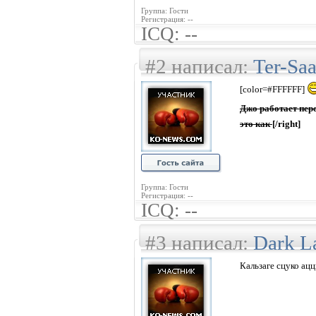
Группа: Гости
Регистрация: --
ICQ: --
#2 написал:
Ter-Sa
[color=#FFFFFF]
Джо работает пе
это как
[/right]
Группа: Гости
Регистрация: --
ICQ: --
#3 написал:
Dark L
Кальзаге сцуко ац