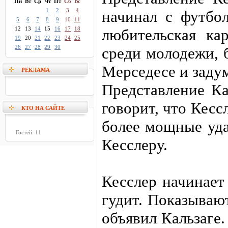
Пн
Вт
Ср
Чт
Пт
Сб
Вс
1
2
3
4
начинал с футбо
5
6
7
8
9
10
11
12
13
14
15
16
17
18
любительская ка
19
20
21
22
23
24
25
26
27
28
29
30
среди молодежи, 
Мерседесе и заду
РЕКЛАМА
Представление Ка
говорит, что Кесс
КТО НА САЙТЕ
более мощные уда
Гостей: 11
Кесслеру.
Кесслер начинает
гудит. Показываю
объявил Кальзаге.