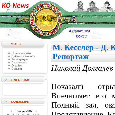
МЕНЮ
М. Кесслер - Д. 
Новое на сайте
Репортаж
Добавить новость
Регистрация
Статистика
Николай Долгалев
О сайте
Ссылки
ТОП СТАТЬИ
Показали отр
Впечатляет его 
КАЛЕНДАРЬ
Полный зал, ок
«
Ноябрь 2007
»
Представление К