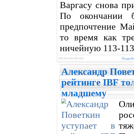
Варгасу снова пр
По окончании б
предпочтение Май
то время как тр
ничейную 113-113
Подробн
Александр Повет
рейтинге IBF то
младшему
Оли
ро
тя