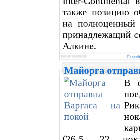
Inter-Continental
также позицию об
на полноценный 
принадлежащий с
Алкине.
Подробн
Майорга отправи
В 
пое
Рик
но
кар
(26-5, 22 нок