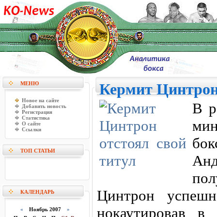
МЕНЮ
Кермит Цинтрон 
Новое на сайте
В р
Добавить новость
Регистрация
Статистика
м
О сайте
Ссылки
бо
ТОП СТАТЬИ
Ан
по
Цинтрон успешн
КАЛЕНДАРЬ
нокаутировав в
«
Ноябрь 2007
»