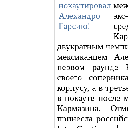
меж
экс
ср
Ка
двукратным чемпи
мексиканцем Ал
первом раунде 
своего соперни
корпусу, а в трет
в нокауте после 
Кармазина. Отм
принесла россий