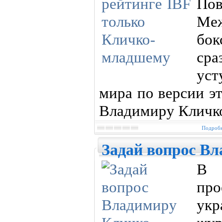
Пов
Ме
бок
сра
ус
мира по версии э
Владимиру Кличк
Подробн
Задай вопрос В
В 
пр
укр