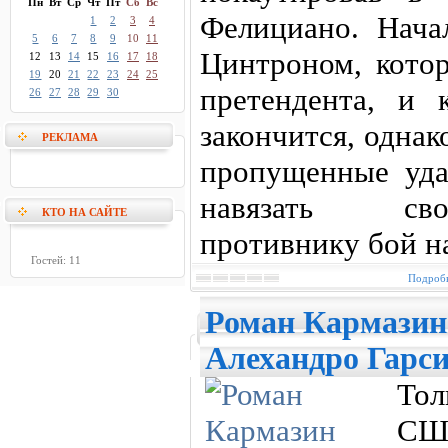
Пн
Вт
Ср
Чт
Пт
Сб
Вс
Фелициано. Нача
1
2
3
4
5
6
7
8
9
10
11
Цинтроном, котор
12
13
14
15
16
17
18
19
20
21
22
23
24
25
претендента, и 
26
27
28
29
30
закончится, одна
РЕКЛАМА
пропущенные уда
навязать сво
КТО НА САЙТЕ
противнику бой н
Гостей: 11
Подробн
Роман Кармазин
Алехандро Гарс
Тол
СШ