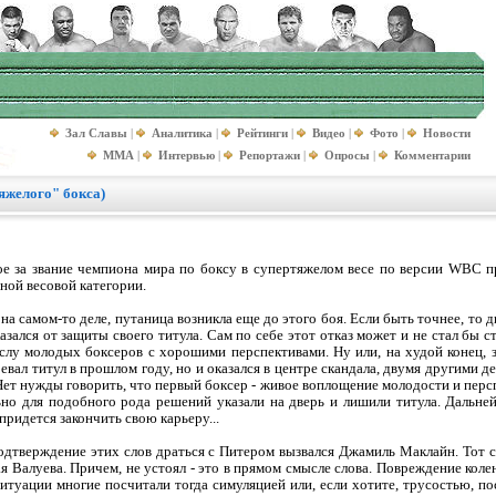
Зал Славы
|
Аналитика
|
Рейтинги
|
Видео
|
Фото
|
Новости
MMA
|
Интервью
|
Репортажи
|
Опросы
|
Комментарии
яжелого" бокса)
е за звание чемпиона мира по боксу в супертяжелом весе по версии WBC 
ной весовой категории.
а самом-то деле, путаница возникла еще до этого боя. Если быть точнее, то дв
зался от защиты своего титула. Сам по себе этот отказ может и не стал бы с
слу молодых боксеров с хорошими перспективами. Ну или, на худой конец, 
оевал титул в прошлом году, но и оказался в центре скандала, двумя другими
ет нужды говорить, что первый боксер - живое воплощение молодости и перспе
ьно для подобного рода решений указали на дверь и лишили титула. Дальне
придется закончить свою карьеру...
подтверждение этих слов драться с Питером вызвался Джамиль Маклайн. Тот 
я Валуева. Причем, не устоял - это в прямом смысле слова. Повреждение коле
туации многие посчитали тогда симуляцией или, если хотите, трусостью, по