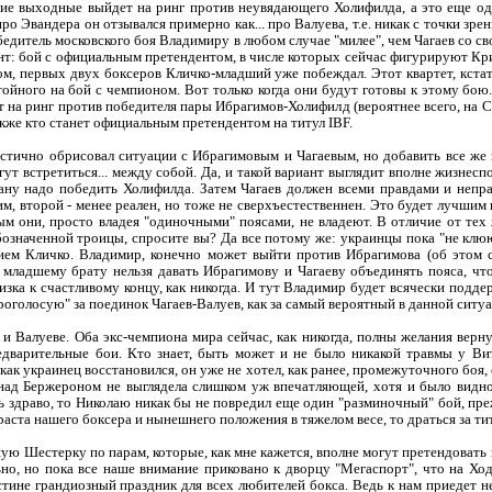
ие выходные выйдет на ринг против неувядающего Холифилда, а это еще од
ро Эвандера он отзывался примерно как... про Валуева, т.е. никак с точки зре
обедитель московского боя Владимиру в любом случае "милее", чем Чагаев со с
ант: бой с официальным претендентом, в числе которых сейчас фигурируют Кр
м, первых двух боксеров Кличко-младший уже побеждал. Этот квартет, кстат
ойного на бой с чемпионом. Вот только когда они будут готовы к этому бою.
на ринг против победителя пары Ибрагимов-Холифилд (вероятнее всего, на Сул
также кто станет официальным претендентом на титул IBF.
астично обрисовал ситуации с Ибрагимовым и Чагаевым, но добавить все же
огут встретиться... между собой. Да, и такой вариант выглядит вполне жизнес
тану надо победить Холифилда. Затем Чагаев должен всеми правдами и непра
, второй - менее реален, но тоже не сверхъестественнен. Это будет лучшим
ым они, просто владея "одиночными" поясами, не владеют. В отличие от тех
бозначенной троицы, спросите вы? Да все потому же: украинцы пока "не клю
лием Кличко. Владимир, конечно может выйти против Ибрагимова (об этом с
 младшему брату нельзя давать Ибрагимову и Чагаеву объединять пояса, ч
изка к счастливому концу, как никогда. И тут Владимир будет всячески подде
роголосую" за поединок Чагаев-Валуев, как за самый вероятный в данной ситуа
и Валуеве. Оба экс-чемпиона мира сейчас, как никогда, полны желания верн
едварительные бои. Кто знает, быть может и не было никакой травмы у Вита
как украинец восстановился, он уже не хотел, как ранее, промежуточного боя,
 над Бержероном не выглядела слишком уж впечатляющей, хотя и было видно
ь здраво, то Николаю никак бы не повредил еще один "разминочный" бой, пре
зраста нашего боксера и нынешнего положения в тяжелом весе, то драться за т
ю Шестерку по парам, которые, как мне кажется, вполне могут претендовать н
ьно, но пока все наше внимание приковано к дворцу "Мегаспорт", что на Хо
стине грандиозный праздник для всех любителей бокса. Ведь к нам приедет не