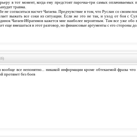
арьеру в тот момент, когда ему предстоят парочка-три самых оплачиваемых по
вынудит травма.
е не согласиться насчет Чагаева. Предчувствие в том, что Руслан со своим п
лает выжать все соки из ситуации. Если же это не так, и уход от боя с Сул
динок Чагаев-Ибрагимов кажется мне наиболее вероятным. Там все уже обо 
ет еще вмешаться в этот разговор, но финансовые аргументы с его стороны д
16)
 вообще все непонятно... никакой информации кроме обтекаемой фразы что 
ой протянет без боев