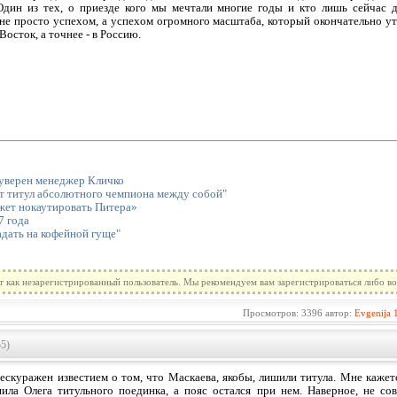
 Один из тех, о приезде кого мы мечтали многие годы и кто лишь сейчас 
не просто успехом, а успехом огромного масштаба, который окончательно ут
Восток, а точнее - в Россию.
- уверен менеджер Кличко
ят титул абсолютного чемпиона между собой"
жет нокаутировать Питера»
7 года
дать на кофейной гуще"
т как незарегистрированный пользователь. Мы рекомендуем вам зарегистрироваться либо во
Просмотров: 3396 автор:
Evgenija
55)
бескуражен известием о том, что Маскаева, якобы, лишили титула. Мне кажетс
ила Олега титульного поединка, а пояс остался при нем. Наверное, не со