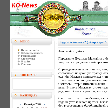
МЕНЮ
Куда мы катимся? (обзор мира "т
Новое на сайте
Александр Гордеев
Добавить новость
Регистрация
Поражение Джамиля Маклайна в бо
Статистика
О сайте
запутало ситуацию в самой престиж
Ссылки
Справедливости ради отметим, что, н
сославшись на двойную травму, отка
ТОП СТАТЬИ
если бы Маскаев принадлежал к чи
только сенсационно для многих зав
Сэмюэль Питер и Виталий Кличко. Н
цеха. В итоге Маскаеву стремител
радужна. Вполне вероятно, что ему 
КАЛЕНДАРЬ
Свято место пусто не бывает, и в 
года не устоял в бою против Никола
«
Октябрь 2007
»
боя в совершенно безобиднейшей си