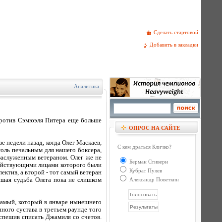
Сделать стартовой
Добавить в закладки
Аналитика
против Сэмюэля Питера еще больше
ОПРОС НА САЙТЕ
е недели назад, когда Олег Маскаев,
С кем драться Кличко?
толь печальным для нашего боксера,
заслуженным ветераном. Олег же не
Берман Стиверн
 действующими лицами которого были
Кубрат Пулев
ктив, а второй - тот самый ветеран
йшая судьба Олега пока не слишком
Александр Поветкин
самый, который в январе нынешнего
нного сустава в третьем раунде того
спешив списать Джамиля со счетов.