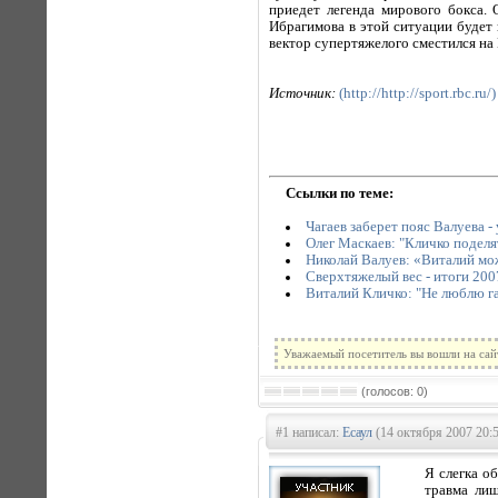
приедет легенда мирового бокса.
Ибрагимова в этой ситуации будет 
вектор супертяжелого сместился на 
Источник:
(http://http://sport.rbc.ru/)
Ссылки по теме:
Чагаев заберет пояс Валуева 
Олег Маскаев: "Кличко подел
Николай Валуев: «Виталий мо
Сверхтяжелый вес - итоги 200
Виталий Кличко: "Не люблю га
Уважаемый посетитель вы вошли на сай
(голосов: 0)
#1 написал:
Есаул
(14 октября 2007 20:
Я слегка о
травма лиш