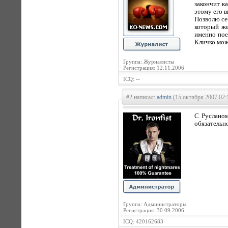
закончит к
этому его 
Позволю себ
который же
именно пое
Кличко мож
Группа: Журналисты
Регистрация: 12.11.2006
ICQ: --
#2 написал:
admin
(15 октября 2007 02:
С Русланом
обязательн
Группа: Администраторы
Регистрация: 30.09.2006
ICQ: 420162683