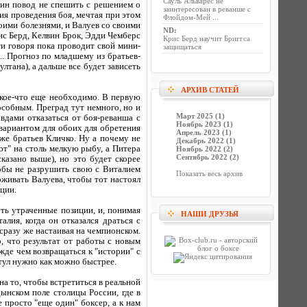
Сауль Альварес не
ин повод не спешить с решением о
заинтересован в реванше с
ния проведения боя, мечтая при этом
Флойдом-Мей ...
воими болезнями, и Валуев со своими
ND
:
ис Берд, Келвин Брок, Эдди Чемберс
Крис Берд научит Бриггса
и говоря пока проводит свой мини-
защищаться
.. Прогноз по младшему из братьев-
тана), а дальше все будет зависеть
АРХИВ СТАТЕЙ
 кое-что еще необходимо. В первую
пособным. Преград тут немного, но и
Март 2025 (1)
вдами отказаться от боя-реванша с
Ноябрь 2023 (1)
 вариантом для обоих для обретения
Апрель 2023 (1)
 же братьев Кличко. Ну а почему не
Декабрь 2022 (1)
ют" на столь мелкую рыбу, а Питера
Ноябрь 2022 (2)
Сентябрь 2022 (2)
казано выше), но это будет скорее
тобы не разрушить свою с Виталием
Показать весь архив
рживать Валуева, чтобы тот настоял
ции.
уть утраченные позиции, и, понимая
НАШИ ДРУЗЬЯ
лия, когда он отказался драться с
 сразу же настаивая на чемпионском.
, что результат от работы с новым
жде чем возвращаться к "истории" с
итул нужно как можно быстрее.
а то, чтобы встретиться в реальной
дынском поле столицы России, где в
 просто "еще один" боксер, а к нам