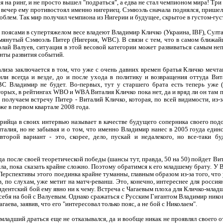
я на ринг, и не просто вышел "подраться", а едва не стал чемпионом мира! Три
т вечер ему противостоял именно нигериец. Сэмюэль сначала поднялся, пришел 
блем. Так мир получил чемпиона из Нигерии и будущее, скрытое в густом-густ
оясами в супертяжелом весе владеют Владимир Кличко (Украина, IBF), Султа
омянутый Сэмюэль Питер (Нигерия, WBC). В связи с тем, что в самом ближайше
олай Валуев, ситуация в этой весовой категории может развиваться самым н
нты развития событий.
анализа заключается в том, что уже с очень давних времен братья Кличко меч
или всегда и везде, до и после ухода в политику и возвращения оттуда Вит
C Владимир не будет. Во-первых, тут у старшего брата есть теперь уже (
орых, в рейтингах WBO и WBA Виталия Кличко пока нет, да и вряд ли он там п
 получаем встречу Питер - Виталий Кличко, которая, по всей видимости, из-з
е в первом квартале 2008 года.
ийца в своих интервью называет в качестве будущего соперника своего подо
талия, но не забывая и о том, что именно Владимир нанес в 2005 гоуда еди
второй вариант - это, скорее, дело, пускай и недалекого, но все-таки б
а после своей теоретической победы (шансы тут, правда, 50 на 50) пойдет Ви
а, пока сказать крайне сложно. Поэтому обратимся к его младшему брату. У В
ерспективы этого поединка крайне туманны, главным образом из-за того, что 
в, по слухам, уже метит на матч-реванш. Это, конечно, интереснее для россия
дентский бой ему явно ни к чему. Встреча с Чагаевым плоха для Кличко-младш
себя на бой с Валуевым. Однако сражаться с Русским Гигантом Владимир никог
гаева, заявив, что его "интересовал только пояс, а не бой с Николаем".
младший драться еще не отказывался, да и вообще никак не проявлял своего