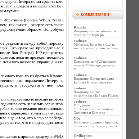
 нокдауна Питера могли сразить кого
в себя, а следом и выиграл этот бой
ом тумане...
КОММЕНТАРИИ
н Ибрагимов (Россия, WBO), Руслан
м, так сказать, резерве есть такие
Klyuch
:
епредсказуемым образом. Попробуем
Владимир Кличко объявил о
завершении карьеры
oroboro
:
тают разделить между собой поровну
Мейвезер: Если бы я был на
алия. Это сразу же приводит нас к
месте Пакьяо, у меня не было
...
после боя Питера) 100-процентная
оявится, пока не проведет поединок
oroboro
:
Инвесторы из ОАЭ пытаются
а немалого возраста украинца и его
завлечь Мейвезера драться с
П ...
oroboro
:
печного кого-то из братьев Кличко.
Владимир Кличко победил
нственное пока поражение Питеру на
Кубрата Пулева нокаутом
удущего, и рассуждать о нем пока
oroboro
:
Владимир Кличко
нокаутировал Кубрата Пулева
талий, вернее какую версию выберет
oroboro
:
ладимира есть несколько вариантов.
Рой Джонс
узбек только недавно восстановился
прокомментировал шансы
Хопкинса и Ковалева
нина с карьерной точки зрения, ведь
его еще и тем, что в случае победы,
ND
:
да не хотел, что и подтвердил после
По словам Шеннона Бриггса,
он начал получать угрозы от
...
Civilization
:
 отношения к происходящему в WBO.