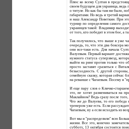
Плюс ко всему Султан в предстоящ
своем будущем для украинца, ведь п
о титуле. Но как бы там ни было, п
габаритами. Но ведь и третий вари
и наш Александр Поветкин. При это
турнир по определения самого дост
украинцев такой: Владимир выходит 
от того, кто победит в этом бое, а 
Так получилось, что выше я уже ч
очередь, то, что эти два боксера м
они все-таки есть. Для начала Сул
Валуевым. Первый вариант достижим
нужного статуса суперзвезд, котор
выйти на ринг против только что о
просто заставят сразиться с Вита
безысходность. С другой стороны,
семейную сказку, которая сейчас бл
на реванше с Чагаевым. Посему я "п
И еще пару слов о Кличко-старшем 
это, не хотят размениваться на пр
Маклайном? Ведь сразу после того, 
Что же до Валуева, то его победа
тренером уже есть. Если рассуждат
Чагаевым, ну а если исходить из во
Вот мы и "распределили" всю Большу
жизни. Все это, конечно замечател
субботу, 13 октября состоится пои