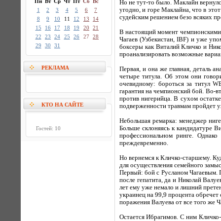
Пн
Вт
Ср
Чт
Пт
Сб
Вс
Но не тут-то было. Маклайн вернулс
угодно, и горе Маклайна, что в это
1
2
3
4
5
6
7
судейским решением безо всяких про
8
9
10
11
12
13
14
15
16
17
18
19
20
21
В настоящий момент чемпионскими п
22
23
24
25
26
27
28
Чагаев (Узбекистан, IBF) и уже уп
29
30
31
боксеры как Виталий Кличко и Ник
проанализировать возможные вариа
РЕКЛАМА
Первая, и она же главная, деталь 
четыре титула. Об этом они говор
очевидному: бороться за титул WB
гарантия на чемпионский бой. Во-вт
против нигерийца. В сухом остатке
КТО НА САЙТЕ
подверженности травмам пройдет уж
Небольшая ремарка: менеджер нигер
Больше склоняясь к кандидатуре Ви
Гостей: 10
профессиональном ринге. Однако 
преждевременно.
Но вернемся к Кличко-старшему. Куд
для осуществления семейного замысл
Первый: бой с Русланом Чагаевым. П
после гепатита, да и Николай Валуе
лет ему уже немало и лишний претен
украинец на 99,9 процента обречет 
поражения Валуева от все того же Ча
Остается Ибрагимов. С ним Кличко-