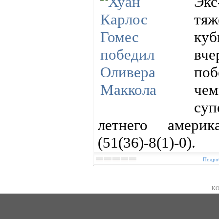
Экс
тя
куб
вче
поб
ч
су
летнего амери
(51(36)-8(1)-0).
Подроб
KO