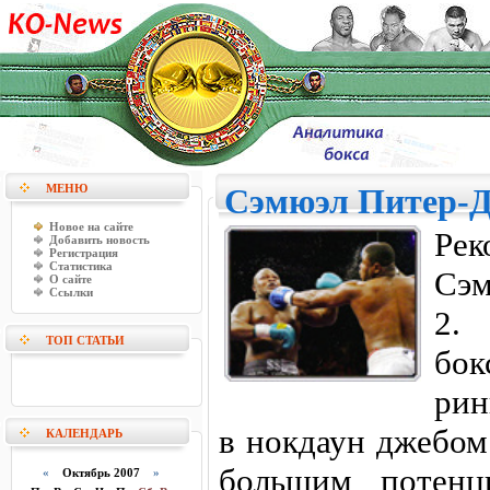
МЕНЮ
Сэмюэл Питер-Д
Новое на сайте
Рек
Добавить новость
Регистрация
Статистика
Сэм
О сайте
Ссылки
2.
ТОП СТАТЬИ
бок
рин
в нокдаун джебом
КАЛЕНДАРЬ
большим потенц
«
Октябрь 2007
»