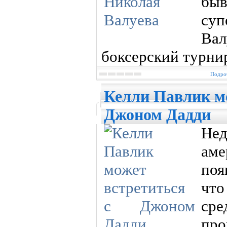
бы
суп
Вал
боксерский турнир
Подроб
Келли Павлик мо
Джоном Дадди
Не
ам
поя
чт
сре
пр