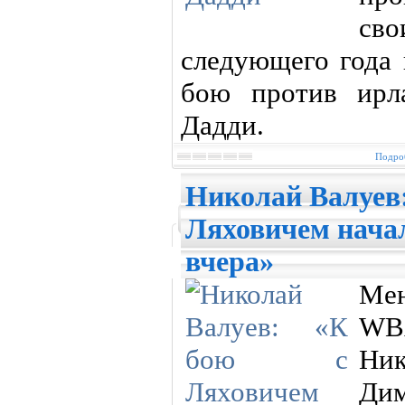
св
следующего года
бою против ирл
Дадди.
Подроб
Николай Валуев:
Ляховичем начал
вчера»
Ме
WB
Ни
Дим