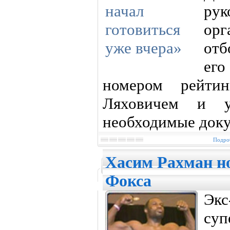
ру
ор
отб
ег
номером рейтин
Ляховичем и 
необходимые доку
Подроб
Хасим Рахман н
Фокса
Эк
суп