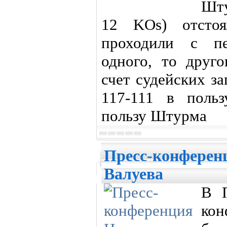
Шту
12 KOs) отстоя
проходили с п
одного, то друго
счет судейских за
117-111 в поль
пользу Штурма
Пресс-конферен
Валуева
В П
ко