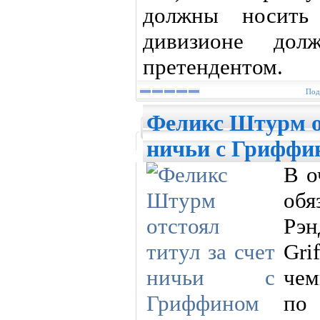
должны носить
дивизионе дол
претендентом.
Под
Феликс Штурм от
ничьи с Гриффи
В о
обя
Рэ
Gri
чем
по