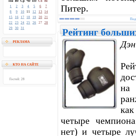
Пн
Вт
Ср
Чт
Пт
Сб
Вс
Питер.
1
2
3
4
5
6
7
8
9
10
11
12
13
14
15
16
17
18
19
20
21
Под
22
23
24
25
26
27
28
29
30
31
Рейтинг больши
Дэн
РЕКЛАМА
Ре
КТО НА САЙТЕ
дос
Гостей: 28
на 
ран
как
четыре чемпиона
нет) и четыре л