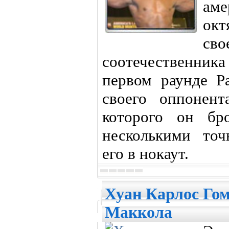
аме
окт
св
соотечественник
первом раунде Р
своего оппонент
которого он бр
несколькими то
его в нокаут.
Хуан Карлос Гом
Маккола