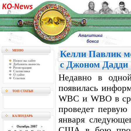
МЕНЮ
Келли Павлик м
Новое на сайте
с Джоном Дадди
Добавить новость
Регистрация
Статистика
Недавно в одной
О сайте
Ссылки
появилась информ
ТОП СТАТЬИ
WBC и WBO в сре
проведет первую 
КАЛЕНДАРЬ
января следующег
«
Октябрь 2007
»
США в бою прот