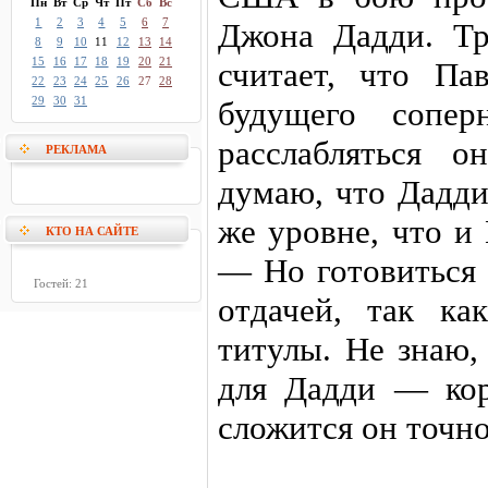
Пн
Вт
Ср
Чт
Пт
Сб
Вс
1
2
3
4
5
6
7
Джона Дадди. Т
8
9
10
11
12
13
14
15
16
17
18
19
20
21
считает, что Па
22
23
24
25
26
27
28
29
30
31
будущего сопер
расслабляться 
РЕКЛАМА
думаю, что Дадди
же уровне, что и
КТО НА САЙТЕ
— Но готовиться 
Гостей: 21
отдачей, так ка
титулы. Не знаю,
для Дадди — ко
сложится он точно