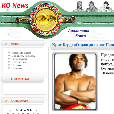
МЕНЮ
Крис Берд: «Отдаю должное Пов
Новое на сайте
Предла
Добавить новость
мира в
Регистрация
Статистика
нокаут
О сайте
Олимпи
Ссылки
10 нока
ТОП СТАТЬИ
КАЛЕНДАРЬ
«
Октябрь 2007
»