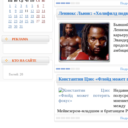
Пн
Вт
Ср
Чт
Пт
Сб
Вс
Подро
1
2
3
4
5
6
7
8
9
10
11
12
13
14
Леннокс Льюис: «Холифилд подве
15
16
17
18
19
20
21
22
23
24
25
26
27
28
Бывший
29
30
31
Ленно
карьер
РЕКЛАМА
Эванде
продол
амбици
КТО НА САЙТЕ
Подро
Гостей: 20
Константин Цзю: «Флойд может 
Недав
полус
мнение
между
Мейвезером-младшим и британцем Р
Подро