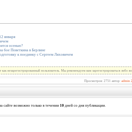
12 января
вичем
оится осенью?
на бое Поветкина в Берлине
одготовку к поединку с Сергеем Ляховичем
т как незарегистрированный пользователь. Мы рекомендуем вам зарегистрироваться либо во
Просмотров: 2751 автор:
admin
а сайте возможно только в течении
10
дней со дня публикации.