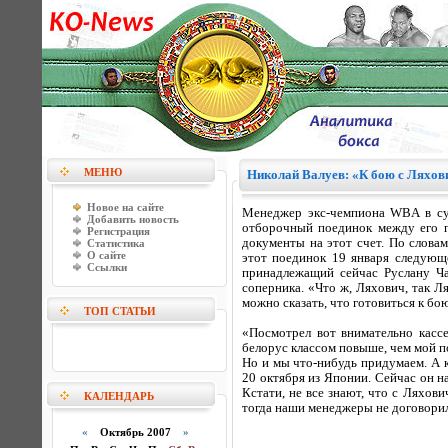
МЕНЮ
Николай Валуев: «К бою с Ляхови
Новое на сайте
Менеджер экс-чемпиона WBA в суп
Добавить новость
отборочный поединок между его 
Регистрация
документы на этот счет. По слова
Статистика
О сайте
этот поединок 19 января следующ
Ссылки
принадлежащий сейчас Руслану Ча
соперника. «Что ж, Ляхович, так 
можно сказать, что готовиться к бо
ТОП СТАТЬИ
«Посмотрел вот внимательно касс
белорус классом повыше, чем мой п
Но и мы что-нибудь придумаем. А 
20 октября из Японии. Сейчас он на
Кстати, не все знают, что с Ляхов
КАЛЕНДАРЬ
тогда наши менеджеры не договорил
«
Октябрь 2007
»