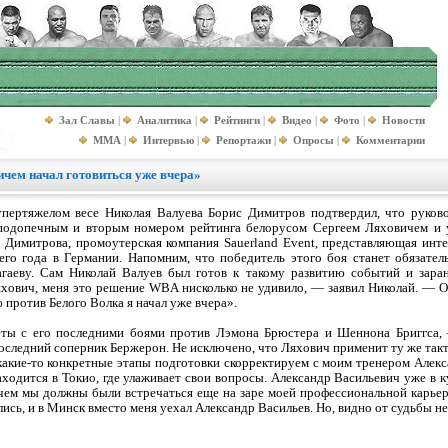
Зал Славы
|
Аналитика
|
Рейтинги
|
Видео
|
Фото
|
Новости
MMA
|
Интервью
|
Репортажи
|
Опросы
|
Комментарии
чем начал готовиться уже вчера»
ертяжелом весе Николая Валуева Борис Димитров подтвердил, что руково
подопечным и вторым номером рейтинга белорусом Сергеем Ляховичем и 
м Димитрова, промоутерская компания Sauerland Event, представляющая инте
его года в Германии. Напомним, что победитель этого боя станет обязате
гаеву. Сам Николай Валуев был готов к такому развитию событий и заран
Ляхович, меня это решение WBA нисколько не удивило, — заявил Николай. —
ю против Белого Волка я начал уже вчера».
еты с его последними боями против Лэмона Брюстера и Шеннона Бриггса
оследний соперник Бержерон. Не исключено, что Ляхович применит ту же такт
какие-то конкретные этапы подготовки скорректируем с моим тренером Алекс
ходится в Токио, где улаживает свои вопросы. Александр Васильевич уже в ку
ичем мы должны были встречаться еще на заре моей профессиональной карьер
ись, и в Минск вместо меня уехал Александр Васильев. Но, видно от судьбы н