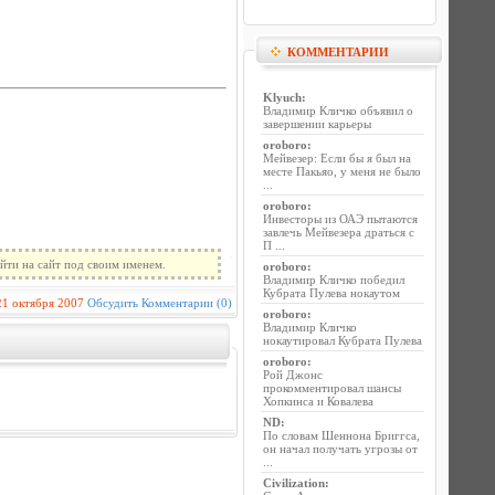
КОММЕНТАРИИ
Klyuch
:
Владимир Кличко объявил о
завершении карьеры
oroboro
:
Мейвезер: Если бы я был на
месте Пакьяо, у меня не было
...
oroboro
:
Инвесторы из ОАЭ пытаются
завлечь Мейвезера драться с
П ...
йти на сайт под своим именем.
oroboro
:
Владимир Кличко победил
Кубрата Пулева нокаутом
21 октября 2007
Обсудить
Комментарии (0)
oroboro
:
Владимир Кличко
нокаутировал Кубрата Пулева
oroboro
:
Рой Джонс
прокомментировал шансы
Хопкинса и Ковалева
ND
:
По словам Шеннона Бриггса,
он начал получать угрозы от
...
Civilization
: