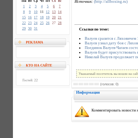
Пн
Вт
Ср
Чт
Пт
Сб
Вс
Источник:
(http://allboxing.ru)
1
2
3
4
5
6
7
8
9
10
11
12
13
14
15
16
17
18
19
20
21
22
23
24
25
26
27
28
29
30
31
Ссылки по теме:
Валуев сразится с Ляховичем 
РЕКЛАМА
Валуев узнал дату боя с Ляхо
Поединок Валуев-Чагаев сост
Валуев будет присутствовать 
Николай Валуев продолжает п
КТО НА САЙТЕ
Уважаемый посетитель вы вошли на сай
Гостей: 22
(голосов: 0)
Информация
Комментировать новости н