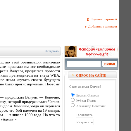
Сделать стартовой
Добавить в закладки
Интервью
дство этой организации назначило
уже прислало им все необходимые
ресы Валуева, предлагает провести
льным претендентом на титул WBA,
ОПРОС НА САЙТЕ
ее начал изучать своего будущего
 Оно было прогнозируемым. Поэтому
С кем драться Кличко?
Берман Стиверн
, — продолжил Валуев. — Конечно,
Кубрат Пулев
ику, которой придерживался Чагаев.
андром Зиминым, когда он вернется
Александр Поветкин
рсе, что бой намечен на 19 января.
ы — в январе 1999 года. Но что-то
е уйдешь!»