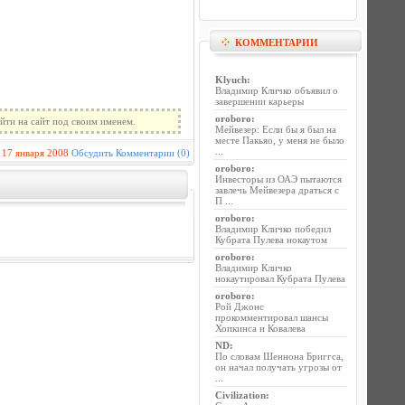
КОММЕНТАРИИ
Klyuch
:
Владимир Кличко объявил о
завершении карьеры
oroboro
:
йти на сайт под своим именем.
Мейвезер: Если бы я был на
месте Пакьяо, у меня не было
...
17 января 2008
Обсудить
Комментарии (0)
oroboro
:
Инвесторы из ОАЭ пытаются
завлечь Мейвезера драться с
П ...
oroboro
:
Владимир Кличко победил
Кубрата Пулева нокаутом
oroboro
:
Владимир Кличко
нокаутировал Кубрата Пулева
oroboro
:
Рой Джонс
прокомментировал шансы
Хопкинса и Ковалева
ND
:
По словам Шеннона Бриггса,
он начал получать угрозы от
...
Civilization
: