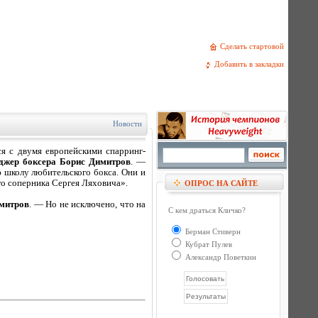
Сделать стартовой
Добавить в закладки
Новости
я с двумя европейскими спарринг-
еджер боксера Борис Димитров
. —
школу любительского бокса. Они и
го соперника Сергея Ляховича».
ОПРОС НА САЙТЕ
митров
. — Но не исключено, что на
С кем драться Кличко?
Берман Стиверн
Кубрат Пулев
Александр Поветкин