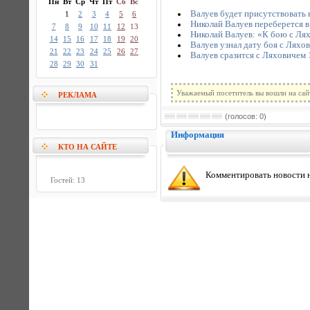
Пн
Вт
Ср
Чт
Пт
Сб
Вс
Валуев будет присутствовать 
1
2
3
4
5
6
Николай Валуев переберется 
7
8
9
10
11
12
13
Николай Валуев: «К бою с Лях
14
15
16
17
18
19
20
Валуев узнал дату боя с Ляхо
21
22
23
24
25
26
27
Валуев сразится с Ляховичем 
28
29
30
31
Уважаемый посетитель вы вошли на сай
РЕКЛАМА
(голосов: 0)
Информация
КТО НА САЙТЕ
Комментировать новости н
Гостей: 13