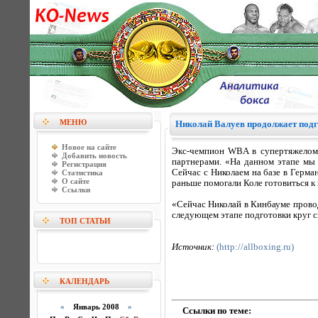
МЕНЮ
Николай Валуев продолжает подг
Новое на сайте
Экс-чемпион WBA в супертяжелом 
Добавить новость
партнерами. «На данном этапе мы
Регистрация
Сейчас с Николаем на базе в Герм
Статистика
О сайте
раньше помогали Коле готовиться к
Ссылки
«Сейчас Николай в Кинбауме пров
следующем этапе подготовки круг с
ТОП СТАТЬИ
Источник:
(http://allboxing.ru)
КАЛЕНДАРЬ
«
Январь 2008
»
Ссылки по теме: