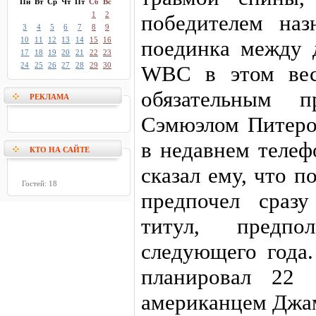
Пн
Вт
Ср
Чт
Пт
Сб
Вс
1
2
победителем наз
3
4
5
6
7
8
9
10
11
12
13
14
15
16
поединка между
17
18
19
20
21
22
23
24
25
26
27
28
29
30
WBC в этом вес
обязательным п
РЕКЛАМА
Сэмюэлом Питеро
в недавнем телеф
КТО НА САЙТЕ
сказал ему, что 
Гостей: 18
предпочел сраз
титул, предпо
следующего года
планировал 22 
американцем Джа