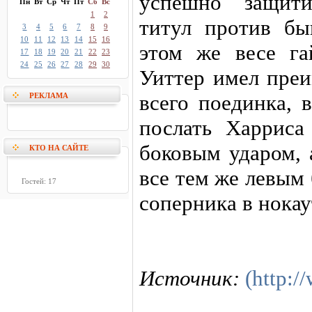
успешно защит
Пн
Вт
Ср
Чт
Пт
Сб
Вс
1
2
титул против б
3
4
5
6
7
8
9
10
11
12
13
14
15
16
этом же весе га
17
18
19
20
21
22
23
24
25
26
27
28
29
30
Уиттер имел пре
всего поединка, 
РЕКЛАМА
послать Харриса
боковым ударом, 
КТО НА САЙТЕ
все тем же левым
Гостей: 17
соперника в нокау
Источник:
(http:/