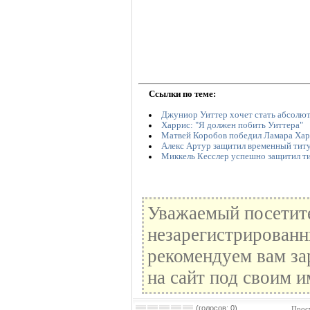
Ссылки по теме:
Джуниор Уиттер хочет стать абсолю
Харрис: "Я должен побить Уиттера"
Матвей Коробов победил Ламара Хар
Алекс Артур защитил временный ти
Миккель Кесслер успешно защитил т
Уважаемый посетите
незарегистрированн
рекомендуем вам за
на сайт под своим и
(голосов: 0)
Прос