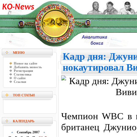
МЕНЮ
Кадр дня: Джун
Новое на сайте
нокаутировал В
Добавить новость
Регистрация
Статистика
О сайте
Ссылки
ТОП СТАТЬИ
Чемпион WBC в п
КАЛЕНДАРЬ
британец Джунио
«
Сентябрь 2007
»